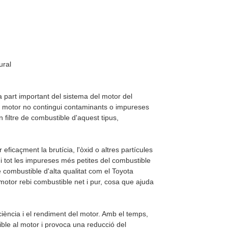
ural
a part important del sistema del motor del
 al motor no contingui contaminants o impureses
iltre de combustible d'aquest tipus,
ficaçment la brutícia, l'òxid o altres partícules
 i tot les impureses més petites del combustible
 combustible d'alta qualitat com el Toyota
otor rebi combustible net i pur, cosa que ajuda
iciència i el rendiment del motor. Amb el temps,
tible al motor i provoca una reducció del