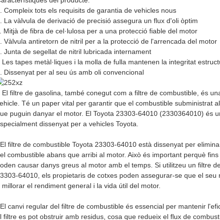
. Compleix tots els requisits de garantia de vehicles nous
. La vàlvula de derivació de precisió assegura un flux d'oli òptim
. Mitjà de fibra de cel·lulosa per a una protecció fiable del motor
. Vàlvula antiretorn de nitril per a la protecció de l'arrencada del motor
. Junta de segellat de nitril lubricada internament
. Les tapes metàl·liques i la molla de fulla mantenen la integritat estruct
. Dissenyat per al seu ús amb oli convencional
El filtre de gasolina, també conegut com a filtre de combustible, és un
ehicle. Té un paper vital per garantir que el combustible subministrat
ue puguin danyar el motor. El Toyota 23303-64010 (2330364010) és un f
specialment dissenyat per a vehicles Toyota.
El filtre de combustible Toyota 23303-64010 està dissenyat per eliminar e
el combustible abans que arribi al motor. Això és important perquè fins
oden causar danys greus al motor amb el temps. Si utilitzeu un filtre de
3303-64010, els propietaris de cotxes poden assegurar-se que el seu m
 millorar el rendiment general i la vida útil del motor.
El canvi regular del filtre de combustible és essencial per mantenir l'ef
l filtre es pot obstruir amb residus, cosa que redueix el flux de combus