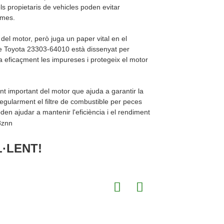
ls propietaris de vehicles poden evitar
emes.
 del motor, però juga un paper vital en el
ible Toyota 23303-64010 està dissenyat per
ra eficaçment les impureses i protegeix el motor
t important del motor que ajuda a garantir la
 regularment el filtre de combustible per peces
den ajudar a mantenir l'eficiència i el rendiment
·LENT!