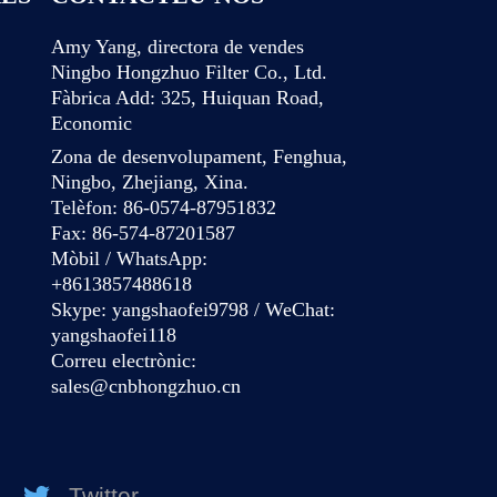
Amy Yang, directora de vendes
Ningbo Hongzhuo Filter Co., Ltd.
Fàbrica Add: 325, Huiquan Road,
Economic
Zona de desenvolupament, Fenghua,
Ningbo, Zhejiang, Xina.
Telèfon: 86-0574-87951832
Fax: 86-574-87201587
Mòbil / WhatsApp:
+8613857488618
Skype: yangshaofei9798 / WeChat:
yangshaofei118
Correu electrònic:
sales@cnbhongzhuo.cn
Twitter