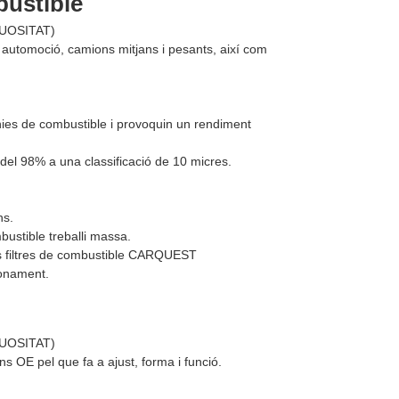
bustible
TUOSITAT)
 a automoció, camions mitjans i pesants, així com
 línies de combustible i provoquin un rendiment
 del 98% a una classificació de 10 micres.
ns.
ustible treballi massa.
els filtres de combustible CARQUEST
ionament.
TUOSITAT)
ns OE pel que fa a ajust, forma i funció.