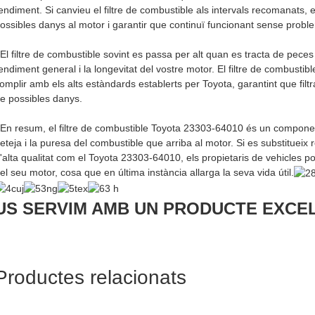
endiment. Si canvieu el filtre de combustible als intervals recomanats, e
ossibles danys al motor i garantir que continuï funcionant sense probl
El filtre de combustible sovint es passa per alt quan es tracta de peces
endiment general i la longevitat del vostre motor. El filtre de combust
omplir amb els alts estàndards establerts per Toyota, garantint que filt
e possibles danys.
En resum, el filtre de combustible Toyota 23303-64010 és un componen
eteja i la puresa del combustible que arriba al motor. Si es substitueix
'alta qualitat com el Toyota 23303-64010, els propietaris de vehicles po
el seu motor, cosa que en última instància allarga la seva vida útil.
US SERVIM AMB UN PRODUCTE EXCEL
Productes relacionats