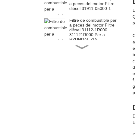
a peces del motor Filtre
dièsel 31911-05000-1
D
Q
Filtre de combustible per
p
a peces del motor Filtre
dièsel 31112-1R000
311121R000 Per a
C
HYUNDAI, KIA
a
Filtre de combustible de
e
peces del motor Element
b
Filtre per a Toyota 23390-
c
0L070
d
Filtre de combustible de
e
peces del motor Element
f
Filtre per a Toyota 23390-
g
0L010
p
Filtre de combustible de
peces del motor Filtre
dièsel per a Toyota
23303-64010
2330364010
D
E
Filtre de combustible del
motor Filtre d'oli
enroscable 26300-02502
C