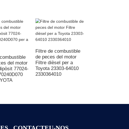
Filtre de combustible
Filtre de combusti
de peces del motor
de peces del moto
 combustible
Filtre dièsel per a
Filtre dièsel
ces del motor
Toyota 23303-64010
1117020VC01L Fil
 dipòsit 77024-
2330364010
de gasolina
70240D070
OYOTA
ES
CONTACTEU-NOS