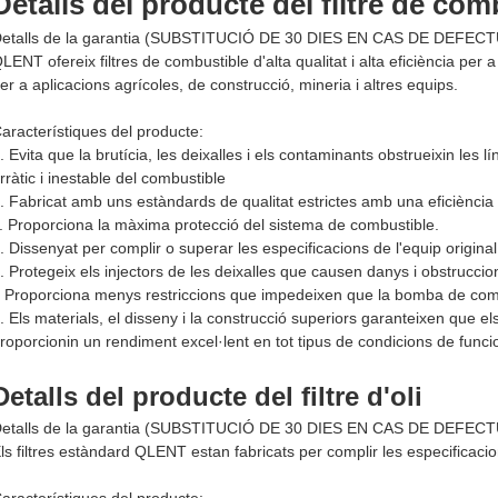
Detalls del producte del filtre de com
etalls de la garantia (SUBSTITUCIÓ DE 30 DIES EN CAS DE DEFEC
LENT ofereix filtres de combustible d'alta qualitat i alta eficiència per
er a aplicacions agrícoles, de construcció, mineria i altres equips.
aracterístiques del producte:
. Evita que la brutícia, les deixalles i els contaminants obstrueixin les
rràtic i inestable del combustible
. Fabricat amb uns estàndards de qualitat estrictes amb una eficiència
. Proporciona la màxima protecció del sistema de combustible.
. Dissenyat per complir o superar les especificacions de l'equip original
. Protegeix els injectors de les deixalles que causen danys i obstruccio
. Proporciona menys restriccions que impedeixen que la bomba de comb
. Els materials, el disseny i la construcció superiors garanteixen que 
roporcionin un rendiment excel·lent en tot tipus de condicions de func
Detalls del producte del filtre d'oli
etalls de la garantia (SUBSTITUCIÓ DE 30 DIES EN CAS DE DEFEC
ls filtres estàndard QLENT estan fabricats per complir les especificacio
aracterístiques del producte: