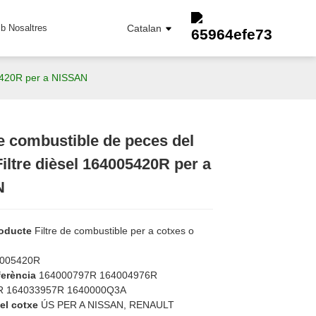
b Nosaltres
Catalan
05420R per a NISSAN
de combustible de peces del
Loading...
Loading...
iltre dièsel 164005420R per a
FILTRE DE COMBUSTIBLE
N
FILTRE D'ELEMENT D'OLI
FILTRE D'OLI
FILTRE DE CABINA
oducte
Filtre de combustible per a cotxes o
FILTRE D'AIRE
4005420R
ferència
164000797R 164004976R
R 164033957R 1640000Q3A
el cotxe
ÚS PER A NISSAN, RENAULT