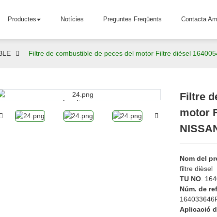
Productes
Notícies
Preguntes Freqüents
Contacta Am
BLE
Filtre de combustible de peces del motor Filtre dièsel 1640
Filtre 
Loading...
Loading...
motor F
NISSA
Nom del pr
filtre dièsel
TU NO
. 16
Núm. de re
164033646
Aplicació d