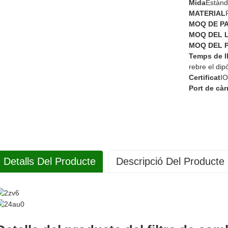
Mida
Estànd
MATERIAL
MOQ DE P
MOQ DEL 
MOQ DEL 
Temps de l
rebre el dipò
Certificat
IO
Port de càr
Detalls Del Producte
Descripció Del Producte