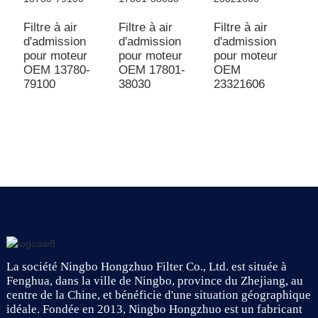
Filtre à air
Filtre à air
Filtre à air
d'admission
d'admission
d'admission
pour moteur
pour moteur
pour moteur
Fi
OEM 13780-
OEM 17801-
OEM
a
79100
38030
23321606
O
a
u
d
La société Ningbo Hongzhuo Filter Co., Ltd. est située à
Fenghua, dans la ville de Ningbo, province du Zhejiang, au
centre de la Chine, et bénéficie d'une situation géographique
idéale. Fondée en 2013, Ningbo Hongzhuo est un fabricant