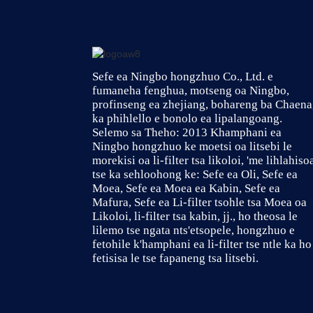
Sefe ea Ningbo hongzhuo Co., Ltd. e
fumaneha fenghua, motseng oa Ningbo,
profinseng ea zhejiang, bohareng ba Chaena
ka phihlello e bonolo ea lipalangoang.
Selemo sa Theho: 2013 Khamphani ea
Ningbo hongzhuo ke moetsi oa litsebi le
morekisi oa li-filter tsa likoloi, 'me lihlahiso
tse ka sehloohong ke: Sefe ea Oli, Sefe ea
Moea, Sefe ea Moea ea Kabin, Sefe ea
Mafura, Sefe ea Li-filter tsohle tsa Moea oa
Likoloi, li-filter tsa kabin, jj., ho theosa le
lilemo tse ngata nts'etsopele, hongzhuo e
fetohile k'hamphani ea li-filter tse ntle ka ho
fetisisa le tse fapaneng tsa litsebi.