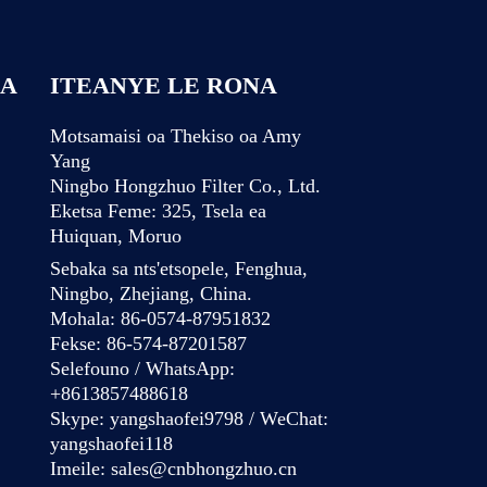
NA
ITEANYE LE RONA
Motsamaisi oa Thekiso oa Amy
Yang
Ningbo Hongzhuo Filter Co., Ltd.
Eketsa Feme: 325, Tsela ea
Huiquan, Moruo
Sebaka sa nts'etsopele, Fenghua,
Ningbo, Zhejiang, China.
Mohala: 86-0574-87951832
Fekse: 86-574-87201587
Selefouno / WhatsApp:
+8613857488618
Skype: yangshaofei9798 / WeChat:
yangshaofei118
Imeile:
sales@cnbhongzhuo.cn