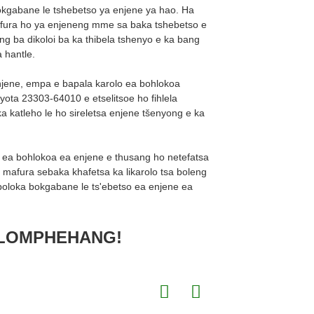
okgabane le tshebetso ya enjene ya hao. Ha
 mafura ho ya enjeneng mme sa baka tshebetso e
ng ba dikoloi ba ka thibela tshenyo e ka bang
 hantle.
njene, empa e bapala karolo ea bohlokoa
yota 23303-64010 e etselitsoe ho fihlela
ka katleho le ho sireletsa enjene tšenyong e ka
ea bohlokoa ea enjene e thusang ho netefatsa
 mafura sebaka khafetsa ka likarolo tsa boleng
 boloka bokgabane le ts'ebetso ea enjene ea
HLOMPHEHANG!