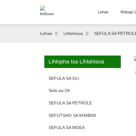
Lehae
Mabapi 
Lehae
Lihlahisoa
SEFULA SA PETROL
Lihlopha tsa Lihlahisoa
Loading...
Loading...
SEFULA SA OLI
Sefe ea Oli
SEFULA SA PETROLE
SEFUTSHO SA KHABINI
SEFULA SA MOEA