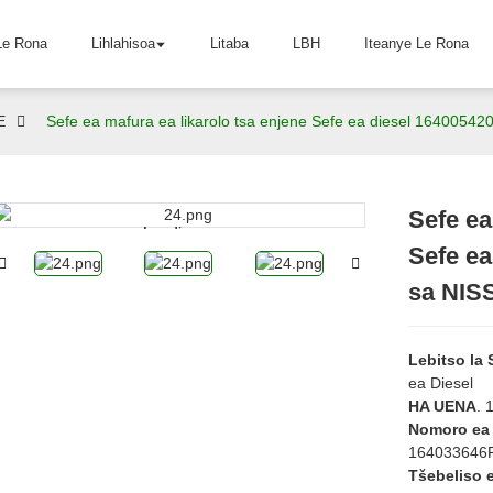
Le Rona
Lihlahisoa
Litaba
LBH
Iteanye Le Rona
E
Sefe ea mafura ea likarolo tsa enjene Sefe ea diesel 164005
Sefe ea
Loading...
Loading...
Sefe e
sa NIS
Lebitso la
ea Diesel
HA UENA
. 
Nomoro ea
164033646
Tšebeliso 