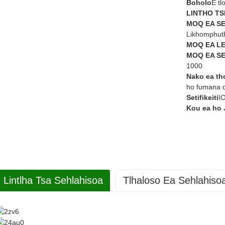
Boholo
E tl
LINTHO TS
MOQ EA S
Likhomphut
MOQ EA L
MOQ EA S
1000
Nako ea th
ho fumana d
Setifikeiti
I
Kou ea ho 
Lintlha Tsa Sehlahisoa
Tlhaloso Ea Sehlahiso