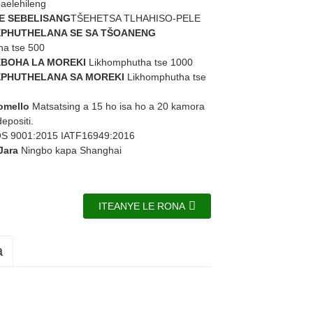
oaelehileng
E SEBELISANG
TŠEHETSA TLHAHISO-PELE
EPHUTHELANA SE SA TŠOANENG
ha tse 500
EBOHA LA MOREKI
Likhomphutha tse 1000
EPHUTHELANA SA MOREKI
Likhomphutha tse
omello
Matsatsing a 15 ho isa ho a 20 kamora
epositi.
OS 9001:2015 IATF16949:2016
Jara
Ningbo kapa Shanghai
ITEANYE LE RONA
a