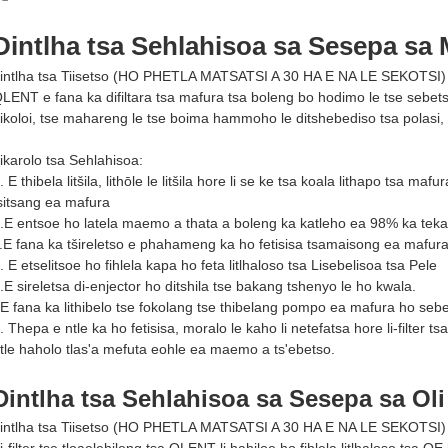
Dintlha tsa Sehlahisoa sa Sesepa sa 
intlha tsa Tiisetso (HO PHETLA MATSATSI A 30 HA E NA LE SEKOTSI)
LENT e fana ka difiltara tsa mafura tsa boleng bo hodimo le tse sebet
ikoloi, tse mahareng le tse boima hammoho le ditshebediso tsa polasi,
ikarolo tsa Sehlahisoa:
. E thibela litšila, lithōle le litšila hore li se ke tsa koala lithapo tsa ma
sitsang ea mafura
.E entsoe ho latela maemo a thata a boleng ka katleho ea 98% ka tek
.E fana ka tšireletso e phahameng ka ho fetisisa tsamaisong ea mafura
. E etselitsoe ho fihlela kapa ho feta litlhaloso tsa Lisebelisoa tsa Pele
.E sireletsa di-enjector ho ditshila tse bakang tshenyo le ho kwala.
.E fana ka lithibelo tse fokolang tse thibelang pompo ea mafura ho seb
. Thepa e ntle ka ho fetisisa, moralo le kaho li netefatsa hore li-filter
tle haholo tlas'a mefuta eohle ea maemo a ts'ebetso.
Dintlha tsa Sehlahisoa sa Sesepa sa Oli
intlha tsa Tiisetso (HO PHETLA MATSATSI A 30 HA E NA LE SEKOTSI)
i-filter tse tloaelehileng tsa QLENT li hahiloe ho fihlela litlhaloso tsa