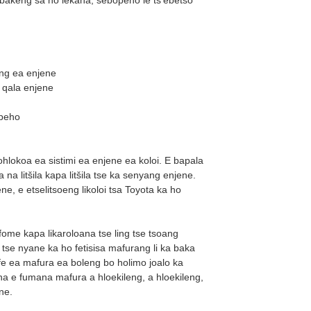
ang ea enjene
o qala enjene
opeho
ohlokoa ea sistimi ea enjene ea koloi. E bapala
a litšila kapa litšila tse ka senyang enjene.
, e etselitsoeng likoloi tsa Toyota ka ho
fome kapa likaroloana tse ling tse tsoang
 tse nyane ka ho fetisisa mafurang li ka baka
fe ea mafura ea boleng bo holimo joalo ka
a e fumana mafura a hloekileng, a hloekileng,
ne.