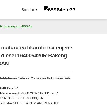
Sesotho
420R Bakeng sa NISSAN
 mafura ea likarolo tsa enjene
Loading...
Loading...
a diesel 164005420R Bakeng
SEFULA SA PETROLE
SAN
Sefe Ea Oli
SEFULA SA OLI
SEFUTSHO SA KHABINI
 Sehlahisoa
Sefe ea Mafura ea Koloi kapa Sefe
SEFULA SA MOEA
164005420R
 Referense
164000797R 164004976R
R 164033957R 1640000Q3A
ea Koloi
SEBELISA NISSAN, RENAULT