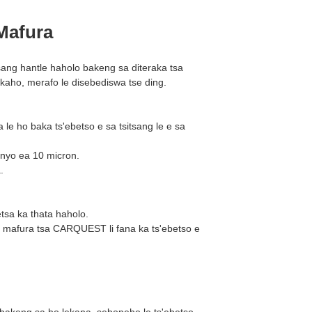
Mafura
sang hantle haholo bakeng sa diteraka tsa
 kaho, merafo le disebediswa tse ding.
fura le ho baka ts'ebetso e sa tsitsang le e sa
anyo ea 10 micron.
.
etsa ka thata haholo.
 tsa mafura tsa CARQUEST li fana ka ts'ebetso e
 OE bakeng sa ho lekana, sebopeho le ts'ebetso