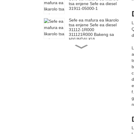
tsa enjene Sefe ea diesel
31911-05000-1
Sefe ea mafura ea likarolo
L
tsa enjene Sefe ea diesel
Q
31112-1R000
311121R000 Bakeng sa
d
HYUNDAI,KIA
Sefa sa mafura sa likarolo
L
tsa enjene Sefa sa
a
Element bakeng sa Toyota
t
23390-0L070
b
Sefa sa mafura sa likarolo
c
tsa enjene Sefa sa
d
Element bakeng sa Toyota
e
23390-0L010
f
Sefe ea mafura ea likarolo
g
tsa enjene Sefe ea diesel
n
bakeng sa Toyota 23303-
64010 2330364010
Sefe ea Mafura ea Enjene
L
Sefe ea Oli e potolohang
26300-02502
L