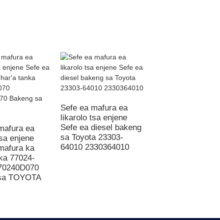
Sefe ea mafura ea
likarolo tsa enjene
Sefe ea mafura e
Sefe ea diesel bakeng
likarolo tsa enjene
mafura ea
sa Toyota 23303-
Sefe ea diesel Se
tsa enjene
64010 2330364010
1117020VC01L ea
mafura ka
peterole
nka 77024-
70240D070
sa TOYOTA