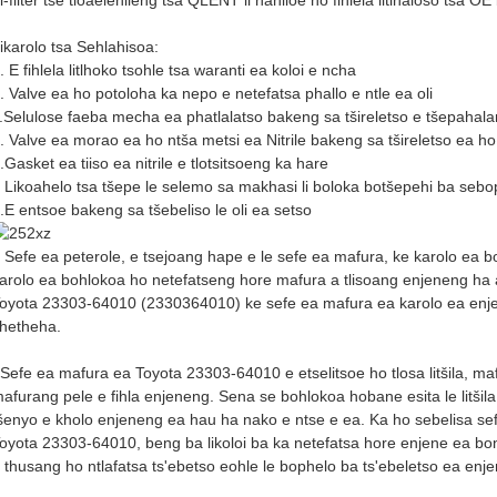
ikarolo tsa Sehlahisoa:
. E fihlela litlhoko tsohle tsa waranti ea koloi e ncha
. Valve ea ho potoloha ka nepo e netefatsa phallo e ntle ea oli
.Selulose faeba mecha ea phatlalatso bakeng sa tšireletso e tšepahal
. Valve ea morao ea ho ntša metsi ea Nitrile bakeng sa tšireletso ea h
.Gasket ea tiiso ea nitrile e tlotsitsoeng ka hare
. Likoahelo tsa tšepe le selemo sa makhasi li boloka botšepehi ba seb
.E entsoe bakeng sa tšebeliso le oli ea setso
Sefe ea peterole, e tsejoang hape e le sefe ea mafura, ke karolo ea b
arolo ea bohlokoa ho netefatseng hore mafura a tlisoang enjeneng ha a n
oyota 23303-64010 (2330364010) ke sefe ea mafura ea karolo ea enjene
hetheha.
Sefe ea mafura ea Toyota 23303-64010 e etselitsoe ho tlosa litšila, ma
afurang pele e fihla enjeneng. Sena se bohlokoa hobane esita le litšila
šenyo e kholo enjeneng ea hau ha nako e ntse e ea. Ka ho sebelisa se
oyota 23303-64010, beng ba likoloi ba ka netefatsa hore enjene ea bon
 thusang ho ntlafatsa ts'ebetso eohle le bophelo ba ts'ebeletso ea enje