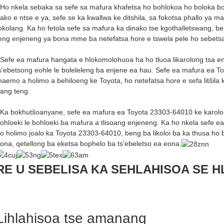
Ho nkela sebaka sa sefe sa mafura khafetsa ho bohlokoa ho boloka b
ako e ntse e ya, sefe se ka kwallwa ke ditshila, sa fokotsa phallo ya
okolang. Ka ho fetola sefe sa mafura ka dinako tse kgothalletswang, be
eng enjeneng ya bona mme ba netefatsa hore e tswela pele ho sebetsa
Sefe ea mafura hangata e hlokomolohuoa ha ho tluoa likarolong tsa e
s'ebetsong eohle le boleleleng ba enjene ea hau. Sefe ea mafura ea To
aemo a holimo a behiloeng ke Toyota, ho netefatsa hore e sefa litšila 
ang teng.
Ka bokhutšoanyane, sefe ea mafura ea Toyota 23303-64010 ke karolo 
ohloeki le bohloeki ba mafura a tlisoang enjeneng. Ka ho nkela sefe ea
o holimo joalo ka Toyota 23303-64010, beng ba likoloi ba ka thusa ho
ona, qetellong ba eketsa bophelo ba ts'ebeletso ea eona.
RE U SEBELISA KA SEHLAHISOA SE 
Lihlahisoa tse amanang