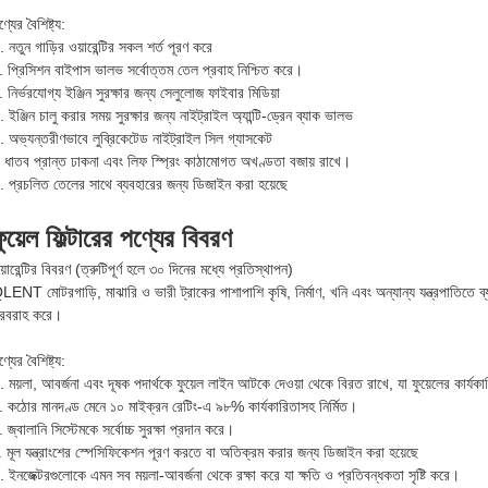
্যের বৈশিষ্ট্য:
. নতুন গাড়ির ওয়ারেন্টির সকল শর্ত পূরণ করে
. প্রিসিশন বাইপাস ভালভ সর্বোত্তম তেল প্রবাহ নিশ্চিত করে।
. নির্ভরযোগ্য ইঞ্জিন সুরক্ষার জন্য সেলুলোজ ফাইবার মিডিয়া
. ইঞ্জিন চালু করার সময় সুরক্ষার জন্য নাইট্রাইল অ্যান্টি-ড্রেন ব্যাক ভালভ
. অভ্যন্তরীণভাবে লুব্রিকেটেড নাইট্রাইল সিল গ্যাসকেট
. ধাতব প্রান্ত ঢাকনা এবং লিফ স্প্রিং কাঠামোগত অখণ্ডতা বজায় রাখে।
. প্রচলিত তেলের সাথে ব্যবহারের জন্য ডিজাইন করা হয়েছে
ুয়েল ফিল্টারের পণ্যের বিবরণ
য়ারেন্টির বিবরণ (ত্রুটিপূর্ণ হলে ৩০ দিনের মধ্যে প্রতিস্থাপন)
LENT মোটরগাড়ি, মাঝারি ও ভারী ট্রাকের পাশাপাশি কৃষি, নির্মাণ, খনি এবং অন্যান্য যন্ত্রপাতিতে ব্যবহ
রবরাহ করে।
্যের বৈশিষ্ট্য:
. ময়লা, আবর্জনা এবং দূষক পদার্থকে ফুয়েল লাইন আটকে দেওয়া থেকে বিরত রাখে, যা ফুয়েলের কার
. কঠোর মানদণ্ড মেনে ১০ মাইক্রন রেটিং-এ ৯৮% কার্যকারিতাসহ নির্মিত।
. জ্বালানি সিস্টেমকে সর্বোচ্চ সুরক্ষা প্রদান করে।
. মূল যন্ত্রাংশের স্পেসিফিকেশন পূরণ করতে বা অতিক্রম করার জন্য ডিজাইন করা হয়েছে
. ইনজেক্টরগুলোকে এমন সব ময়লা-আবর্জনা থেকে রক্ষা করে যা ক্ষতি ও প্রতিবন্ধকতা সৃষ্টি করে।