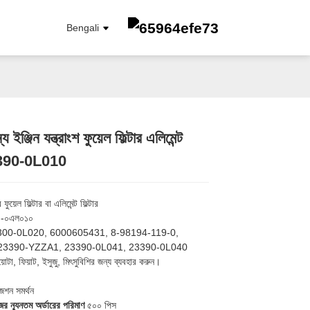
Bengali
য ইঞ্জিন যন্ত্রাংশ ফুয়েল ফিল্টার এলিমেন্ট
Loading...
Loading...
23390-0L010
জ্বালানি ফিল্টার
তেল উপাদান ফিল্টার
তেল ফিল্টার
 ফুয়েল ফিল্টার বা এলিমেন্ট ফিল্টার
কেবিন ফিল্টার
-০এল০১০
এয়ার ফিল্টার
00-0L020, 6000605431, 8-98194-119-0,
23390-YZZA1, 23390-0L041, 23390-0L040
়োটা, ফিয়াট, ইসুজু, মিৎসুবিশির জন্য ব্যবহার করুন।
জেশন সমর্থন
ের ন্যূনতম অর্ডারের পরিমাণ
৫০০ পিস