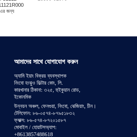
11121R000
া-এর জন্য
আমাদের সাথে যোগাযোগ করুন
অ্যামি ইয়াং বিক্রয় ব্যবস্থাপক
নিংবো হংঝুও ফিল্টার কোং, লি.
কারখানার ঠিকানা: ৩২৫, হুইকুয়ান রোড,
ইকোনমিক
উন্নয়ন অঞ্চল, ফেনগুয়া, নিংবো, ঝেজিয়াং, চীন।
টেলিফোন: ৮৬-০৫৭৪-৮৭৯৫১৮৩২
ফ্যাক্স: ৮৬-৫৭৪-৮৭২০১৫৮৭
মোবাইল / হোয়াটসঅ্যাপ:
+8613857488618