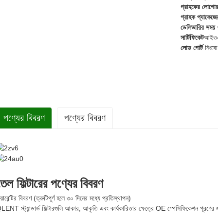
গ্রাহকের লোগোর স
গ্রাহক প্যাকেজের
ডেলিভারির সময়
আ
সার্টিফিকেট
আইওএ
লোড পোর্ট
নিংবো 
পণ্যের বিবরণ
পণ্যের বিবরণ
তেল ফিল্টারের পণ্যের বিবরণ
য়ারেন্টির বিবরণ (ত্রুটিপূর্ণ হলে ৩০ দিনের মধ্যে প্রতিস্থাপন)
LENT স্ট্যান্ডার্ড ফিল্টারগুলি আকার, আকৃতি এবং কার্যকারিতার ক্ষেত্রে OE স্পেসিফিকেশন পূরণের 