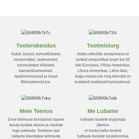
Tooterakendus
Tootmisturg
Autod, bussid, kahveltõstukid,
Alates ettevõtte asutamisest on
mootorrattad, raskeveokid,
tooteid eksporditud enam kui 50
soomustatud sõidukid,
riiki Euroopas, Põhja-Ameerikas,
kaevandusmasinad,
Lõuna-Ameerikas, Lähis-Idas,
laadimismasinad ja muud
Kagu-Aasias jne ning kliendid on
filtrisüsteemid jne.
kvaliteeti laialdaselt tunnustanud.
Meie Teenus
Me Lubame
Enne tellimuse kinnitamist saame
halbade toodete kogumata
tasuta kastide disaini ja näidiste
jätmine
tuge pakkuda. Tootmise ajal
ei tooda halbu tooteid
näitame klientidele tellimuste
halbade toodete turuletoomise