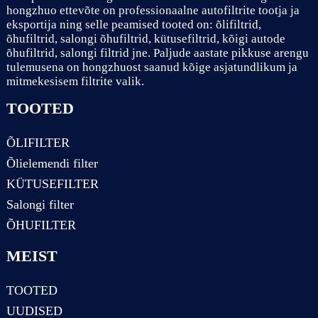
hongzhuo ettevõte on professionaalne autofiltrite tootja ja
eksportija ning selle peamised tooted on: õlifiltrid,
õhufiltrid, salongi õhufiltrid, kütusefiltrid, kõigi autode
õhufiltrid, salongi filtrid jne. Paljude aastate pikkuse arengu
tulemusena on hongzhuost saanud kõige asjatundlikum ja
mitmekesisem filtrite valik.
TOOTED
ÕLIFILTER
Õlielemendi filter
KÜTUSEFILTER
Salongi filter
ÕHUFILTER
MEIST
TOOTED
UUDISED