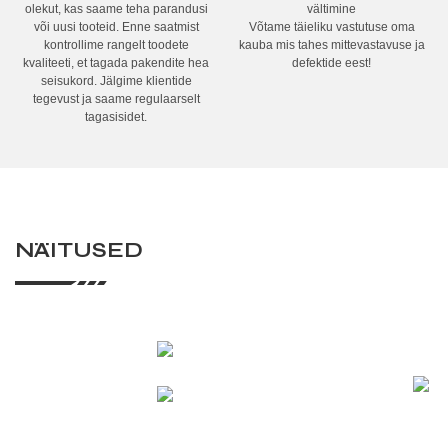
olekut, kas saame teha parandusi
vältimine
või uusi tooteid. Enne saatmist
Võtame täieliku vastutuse oma
kontrollime rangelt toodete
kauba mis tahes mittevastavuse ja
kvaliteeti, et tagada pakendite hea
defektide eest!
seisukord. Jälgime klientide
tegevust ja saame regulaarselt
tagasisidet.
NÄITUSED