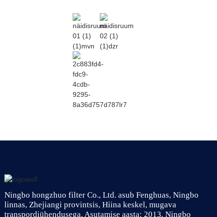
Ningbo hongzhuo filter Co., Ltd. asub Fenghuas, Ningbo
linnas, Zhejiangi provintsis, Hiina keskel, mugava
transpordiühendusega. Asutamise aasta: 2013. Ningbo