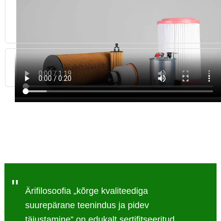
"
Ärifilosoofia „kõrge kvaliteediga
suurepärane teenindus ja pidev
täiustamine” on edukalt sertifitseeritud