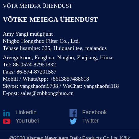
VÕTA MEIEGA ÜHENDUST
VÕTKE MEIEGA ÜHENDUST
Amy Yangi müügijuht
Ningbo Hongzhuo Filter Co., Ltd.
Tehase lisamine: 325, Huiquani tee, majandus
Arengutsoon, Fenghua, Ningbo, Zhejiang, Hiina.
Tel: 86-0574-87951832
Faks: 86-574-87201587
Mobiil / WhatsApp: +8613857488618
Skype: yangshaofei9798 / WeChat: yangshaofei118
E-post:
sales@cnbhongzhuo.cn
LinkedIn
Facebook
YouTube'i
Twitter
@2000 Xiamen Newclears Daily Products Co.Lta. Kõik