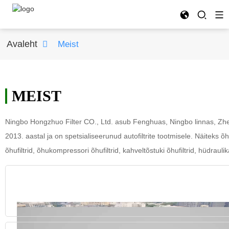
Avaleht
Meist
MEIST
Ningbo Hongzhuo Filter CO., Ltd. asub Fenghuas, Ningbo linnas, Zhe
2013. aastal ja on spetsialiseerunud autofiltrite tootmisele. Näiteks õhufil
õhufiltrid, õhukompressori õhufiltrid, kahveltõstuki õhufiltrid, hüdraulikaõ