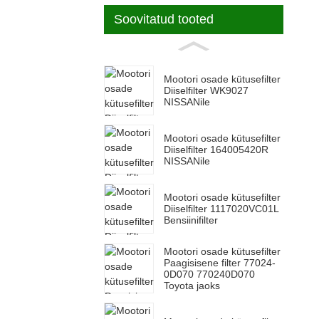
Soovitatud tooted
Mootori osade kütusefilter
Diiselfilter WK9027
NISSANile
Mootori osade kütusefilter
Diiselfilter 164005420R
NISSANile
Mootori osade kütusefilter
Diiselfilter 1117020VC01L
Bensiinifilter
Mootori osade kütusefilter
Paagisisene filter 77024-
0D070 770240D070
Toyota jaoks