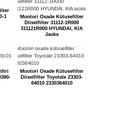
lter
0-1
Mootori Osade Kütusefilter
Diiselfilter 31112-1R000
311121R000 HYUNDAI, KIA
Jaoks
ltri
Mootori Osade Kütusefilter
3390-
Diiselfilter Toyotale 23303-
64010 2330364010