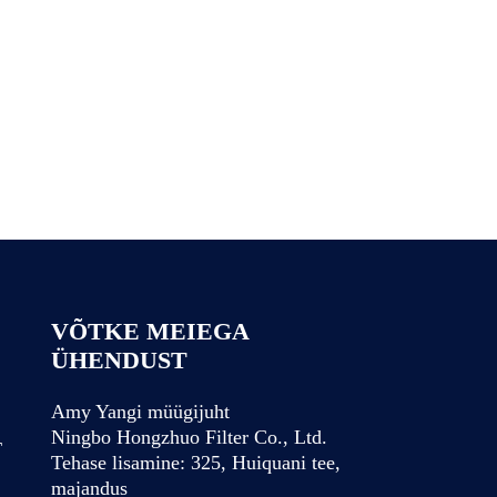
VÕTKE MEIEGA
ÜHENDUST
Amy Yangi müügijuht
Ningbo Hongzhuo Filter Co., Ltd.
T
Tehase lisamine: 325, Huiquani tee,
majandus