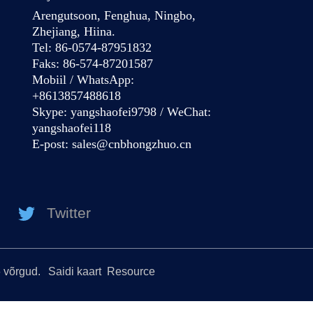
Arengutsoon, Fenghua, Ningbo,
Zhejiang, Hiina.
Tel: 86-0574-87951832
Faks: 86-574-87201587
Mobiil / WhatsApp:
+8613857488618
Skype: yangshaofei9798 / WeChat:
yangshaofei118
E-post:
sales@cnbhongzhuo.cn
Twitter
6 võrgud.
Saidi kaart
Resource