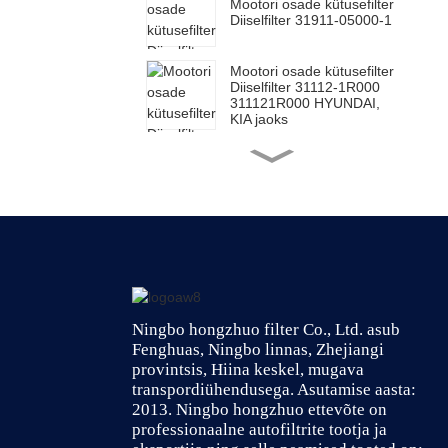
Mootori osade kütusefilter
Diiselfilter 31911-05000-1
Mootori osade kütusefilter
Diiselfilter 31112-1R000
311121R000 HYUNDAI,
KIA jaoks
Mootori osade kütusefiltri
elemendifilter Toyota
23390-0L070 jaoks
Mootori osade kütusefiltri
elemendifilter Toyota
23390-0L010 jaoks
Ningbo hongzhuo filter Co., Ltd. asub
Mootori osade kütusefilter
Diiselfilter Toyotale 23303-
Fenghuas, Ningbo linnas, Zhejiangi
64010 2330364010
provintsis, Hiina keskel, mugava
transpordiühendusega. Asutamise aasta:
2013. Ningbo hongzhuo ettevõte on
Mootori kütusefilter
professionaalne autofiltrite tootja ja
Õlifilter keeratav 26300-
02502