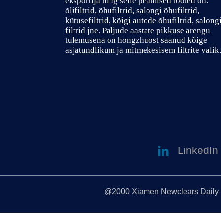
eksportija ning selle peamised tooted on:
õlifiltrid, õhufiltrid, salongi õhufiltrid,
kütusefiltrid, kõigi autode õhufiltrid, salong
filtrid jne. Paljude aastate pikkuse arengu
tulemusena on hongzhuost saanud kõige
asjatundlikum ja mitmekesisem filtrite valik.
LinkedIn
@2000 Xiamen Newclears Daily Pr