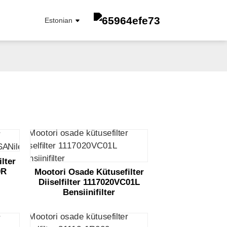
Estonian
KÜTUSEFILTER
Õlielemendi Filter
ÕLIFILTER
Salongi Filter
lter
ÕHUFILTER
0R
Mootori Osade Kütusefilter
Diiselfilter 1117020VC01L
Bensiinifilter