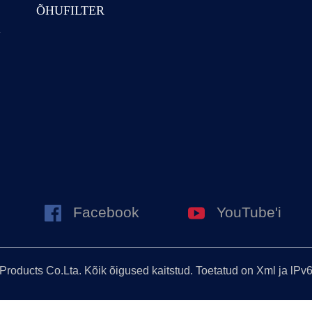
ÕHUFILTER
i
Facebook
YouTube'i
oducts Co.Lta. Kõik õigused kaitstud. Toetatud on Xml ja lPv