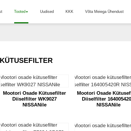
st
Tooted
Uudised
KKK
Võta Meiega Ühendust
KÜTUSEFILTER
Mootori Osade Kütusefilter
Mootori Osade Kütusefi
Diiselfilter WK9027
Diiselfilter 16400542
NISSANile
NISSANile