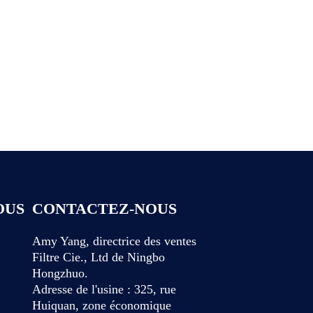
OUS
CONTACTEZ-NOUS
Amy Yang, directrice des ventes
Filtre Cie., Ltd de Ningbo
Hongzhuo.
Adresse de l'usine : 325, rue
Huiquan, zone économique