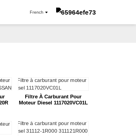
French
FILTRE À CARBURANT
FILTRE À ÉLÉMENT D'HUILE
FILTRE À HUILE
FILTRE D'HABITACLE
our
Filtre À Carburant Pour
FILTRE À AIR
420R
Moteur Diesel 1117020VC01L