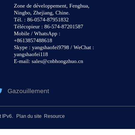
Zone de développement, Fenghua,
Ningbo, Zhejiang, Chine.
Tél. : 86-0574-87951832
Télécopieur : 86-574-87201587
Mobile / WhatsApp :
+8613857488618
Skype : yangshaofei9798 / WeChat :
yangshaofei118
E-mail:
sales@cnbhongzhuo.cn
Gazouillement
t IPv6.
Plan du site
Resource