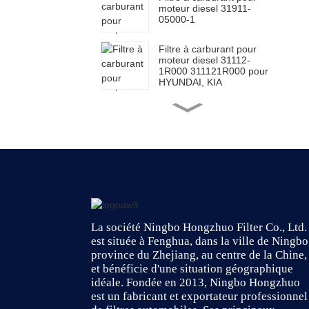
moteur diesel 31911-
05000-1
Filtre à carburant pour
moteur diesel 31112-
1R000 311121R000 pour
HYUNDAI, KIA
Filtre à carburant pour
moteur Toyota 23390-
0L070
Filtre à carburant pour
moteur Toyota 23390-
0L010
Filtre à carburant diesel
La société Ningbo Hongzhuo Filter Co., Ltd.
pour moteur Toyota
est située à Fenghua, dans la ville de Ningbo
23303-64010
province du Zhejiang, au centre de la Chine,
2330364010
et bénéficie d'une situation géographique
idéale. Fondée en 2013, Ningbo Hongzhuo
Filtre à carburant moteur,
est un fabricant et exportateur professionnel
filtre à huile à visser
26300-02502