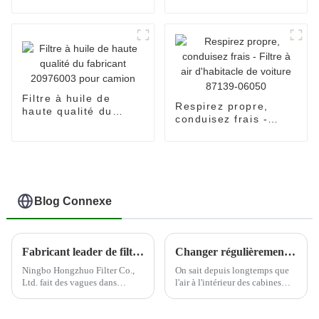
en gros 06D115562
Toyota 23390-0L070
élément de filtre à
huile pour AUDI
Filtre à huile de
Respirez propre,
haute qualité du
conduisez frais -
fabricant 20976003
Filtre à air
pour camion
d'habitacle de voiture
87139-06050
Blog Connexe
Fabricant leader de filtres automobiles--Ningbo Hongzhuo
Changer régulièrement les filtres à air de la cabine peut aider à protéger la santé du conducteur
Ningbo Hongzhuo Filter Co.,
On sait depuis longtemps que
Ltd. fait des vagues dans
l'air à l'intérieur des cabines
l'industrie automobile en tant
d'avion peut contenir une
que principal producteur et
variété de contaminants en
exportateur de filtres
suspension dans l'air, et par