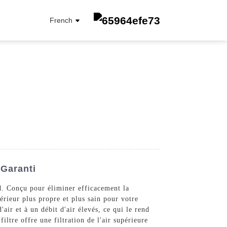
French
FILTRE À CARBURANT
FILTRE À ÉLÉMENT D'HUILE
FILTRE À L'HUILE
FILTRE CABINE
 Garanti
FILTRE À AIR
. Conçu pour éliminer efficacement la
térieur plus propre et plus sain pour votre
air et à un débit d'air élevés, ce qui le rend
ltre offre une filtration de l'air supérieure