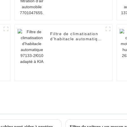
Filtre de climatisation
d'habitacle automatique
97133-2f010 adapté à
e
KIA
Changer régulièrement les filtres à air de la cabine peut aider à protéger la santé du conducteur