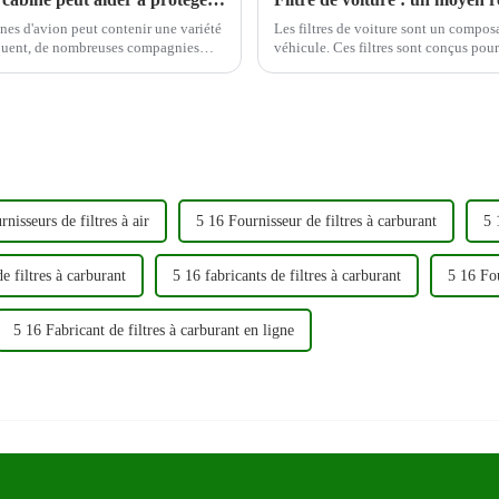
ines d'avion peut contenir une variété
Les filtres de voiture sont un compos
séquent, de nombreuses compagnies
véhicule. Ces filtres sont conçus pour éliminer les contaminants de l'air et du carburant
r la qualité de leur cabine...
avant qu'ils ne puissent pénétrer dans 
nisseurs de filtres à air
5 16 Fournisseur de filtres à carburant
5 
e filtres à carburant
5 16 fabricants de filtres à carburant
5 16 Fou
5 16 Fabricant de filtres à carburant en ligne