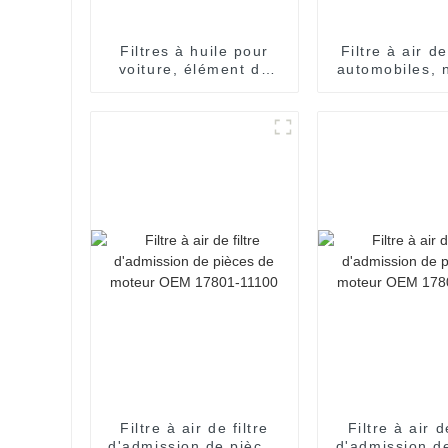
Filtres à huile pour
Filtre à air d
voiture, élément de
automobiles, 
filtre à huile 1109R6,
filtre à air f
filtre à huile pour
haute qua
Peugeot
1109120-
Filtre à air de filtre
Filtre à air d
d'admission de pièces
d'admission d