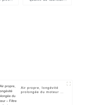
 OEM
20976003 pour camion
040
Air propre, longévité
prolongée du moteur –
Filtre à air automobile
13717811026.