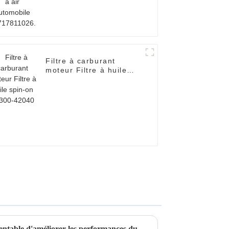
Filtre à carburant
moteur Filtre à huile
spin-on 26300-42040
Filtre de voiture : un moyen rentable d'améliorer les performances du moteur