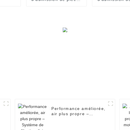
de moteur OEM
de moteur
17801-11100
17801-0L
8
Performance améliorée,
air plus propre –
Système de filtration
d'air automobile
7701047655.