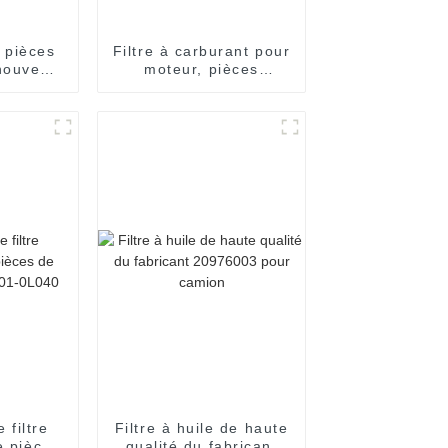
e pièces
Filtre à carburant pour
nouveau
moteur, pièces
iltre de
automobiles, filtre à
lité
carburant, séparateur
Fk03
d'eau, 233 – 9856
e filtre
Filtre à huile de haute
e pièces
qualité du fabricant