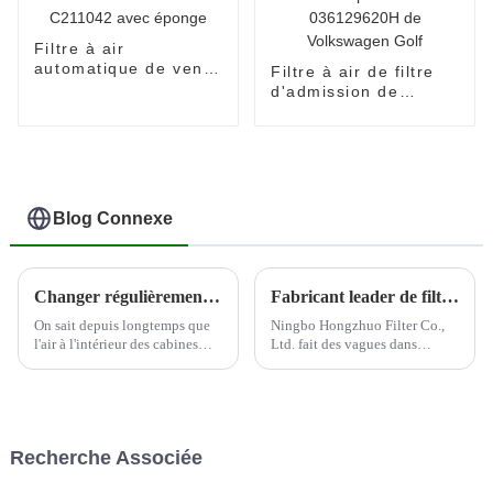
Filtre à air
automatique de vente
Filtre à air de filtre
chaude OEM
d'admission de
C211042 avec
pièces de moteur
éponge
pour OEM
036129620H de
Volkswagen Golf
Blog Connexe
Changer régulièrement les filtres à air de la cabine peut aider à protéger la santé du conducteur
Fabricant leader de filtres automobiles--Ningbo Hongzhuo
On sait depuis longtemps que
Ningbo Hongzhuo Filter Co.,
l'air à l'intérieur des cabines
Ltd. fait des vagues dans
d'avion peut contenir une
l'industrie automobile en tant
variété de contaminants en
que principal producteur et
suspension dans l'air, et par
exportateur de filtres
conséquent, de nombreuses
automobiles de haute qualité.
compagnies aériennes prennent
En mettant fortement l'accent
Recherche Associée
désormais des mesures pour
sur l'innovation et la qualité,...
améliorer la qualité de leur