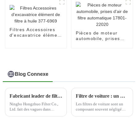
Filtres Accessoires
Pièces de moteur
d'excavatrice élément
automobile, prises
de filtre à huile 377-
d'air de filtre
6969
automatique 17801-
22020
Blog Connexe
Fabricant leader de filtres automobiles--Ningbo Hongzhuo
Filtre de voiture : un moyen rentable d'améliorer les performances du moteur
Ningbo Hongzhuo Filter Co.,
Les filtres de voiture sont un
Ltd. fait des vagues dans
composant souvent négligé
l'industrie automobile en tant
mais essentiel du moteur d'un
que principal producteur et
véhicule. Ces filtres sont
exportateur de filtres
conçus pour éliminer les
automobiles de haute qualité.
contaminants de l'air et du
En mettant fortement l'accent
carburant avant qu'ils ne