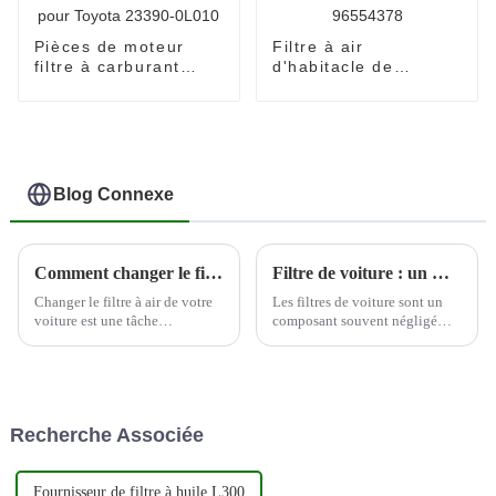
Pièces de moteur
Filtre à air
filtre à carburant
d'habitacle de
élément filtre pour
climatisation de
Toyota 23390-0L010
voiture 96554378
Blog Connexe
Comment changer le filtre à air de votre voiture
Filtre de voiture : un moyen rentable d'améliorer les performances du moteur
Changer le filtre à air de votre
Les filtres de voiture sont un
voiture est une tâche
composant souvent négligé
d'entretien importante qui peut
mais essentiel du moteur d'un
améliorer les performances et
véhicule. Ces filtres sont
l'efficacité énergétique de votre
conçus pour éliminer les
véhicule. Voici un guide étape
contaminants de l'air et du
par étape sur la façon de
carburant avant qu'ils ne
Recherche Associée
changer votre c...
puissent pénétrer dans le
moteur, permettant ainsi...
Fournisseur de filtre à huile L300