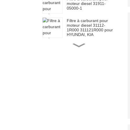
moteur diesel 31911-
05000-1
Filtre à carburant pour
moteur diesel 31112-
1R000 311121R000 pour
HYUNDAI, KIA
Filtre à carburant pour
moteur Toyota 23390-
0L070
Filtre à carburant pour
moteur Toyota 23390-
0L010
Filtre à carburant diesel
pour moteur Toyota
23303-64010
2330364010
Filtre à carburant moteur,
filtre à huile à visser
26300-02502