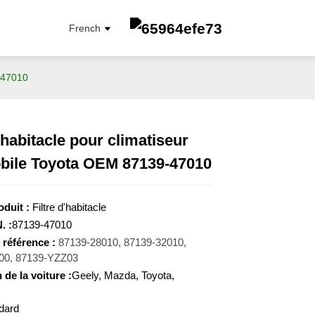
French
9-47010
d'habitacle pour climatiseur
bile Toyota OEM 87139-47010
FILTRE À CARBURANT
FILTRE À ÉLÉMENT D'HUILE
FILTRE À HUILE
duit :
Filtre d'habitacle
FILTRE D'HABITACLE
 :
87139-47010
FILTRE À AIR
référence :
87139-28010, 87139-32010,
00, 87139-YZZ03
 de la voiture :
Geely, Mazda, Toyota,
dard