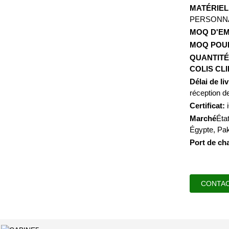
MATÉRIEL
PERSONNA
MOQ D'EM
MOQ POUR
QUANTITÉ
COLIS CLI
Délai de li
réception d
Certificat:
i
Marché
Éta
Égypte, Pak
Port de ch
CONTA