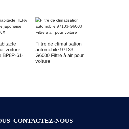
habitacle
Filtre de climatisation
r voiture
automobile 97133-
Respirez un air pu
e BP8P-61-
G6000 Filtre à air pour
conduisez en tout
voiture
sérénité - Filtre
d'habitacle 87139-
06050
OUS
CONTACTEZ-NOUS