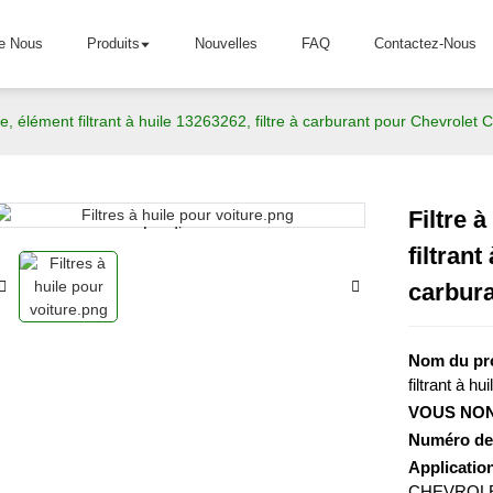
e Nous
Produits
Nouvelles
FAQ
Contactez-Nous
le, élément filtrant à huile 13263262, filtre à carburant pour Chevrolet 
Filtre 
Loading...
Loading...
filtrant
carbura
Nom du pr
filtrant à hui
VOUS NON
Numéro de
Application
CHEVROL