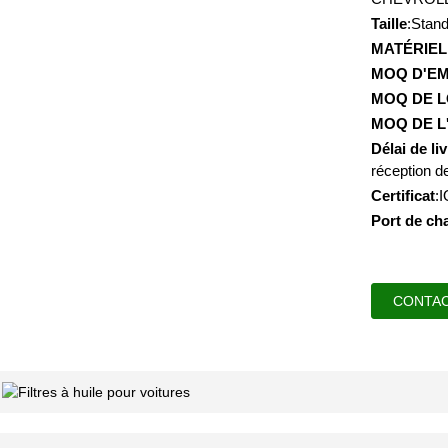
Taille
:Stan
MATÉRIEL
MOQ D'E
MOQ DE L
MOQ DE L
Délai de li
réception d
Certificat
:
Port de ch
CONTA