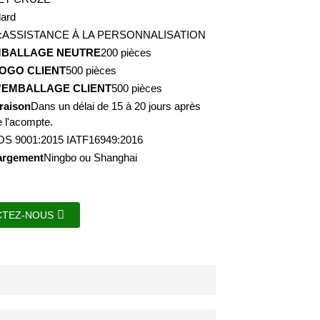
dard
:ASSISTANCE À LA PERSONNALISATION
MBALLAGE NEUTRE
200 pièces
OGO CLIENT
500 pièces
'EMBALLAGE CLIENT
500 pièces
vraison
Dans un délai de 15 à 20 jours après
e l'acompte.
IOS 9001:2015 IATF16949:2016
argement
Ningbo ou Shanghai
CTEZ-NOUS