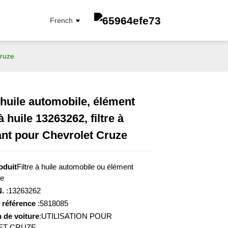
French
Cruze
à huile automobile, élément
 à huile 13263262, filtre à
FILTRE À CARBURANT
nt pour Chevrolet Cruze
FILTRE À ÉLÉMENT D'HUILE
FILTRE À HUILE
FILTRE D'HABITACLE
oduit
Filtre à huile automobile ou élément
FILTRE À AIR
le
.
:13263262
 référence
:5818085
 de voiture
:UTILISATION POUR
ET CRUZE