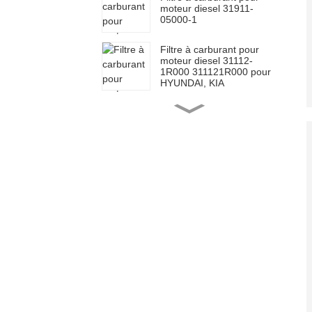
moteur diesel 31911-
05000-1
Filtre à carburant pour
moteur diesel 31112-
1R000 311121R000 pour
HYUNDAI, KIA
Filtre à carburant pour
moteur Toyota 23390-
0L070
Filtre à carburant pour
moteur Toyota 23390-
0L010
Filtre à carburant diesel
pour moteur Toyota
23303-64010
2330364010
Filtre à carburant moteur,
filtre à huile à visser
26300-02502