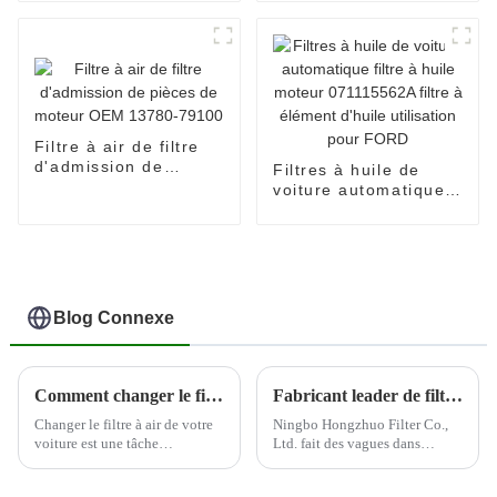
OEM 17801-11100
J6X
Filtre à air de filtre
d'admission de
Filtres à huile de
pièces de moteur
voiture automatique
OEM 13780-79100
filtre à huile moteur
071115562A filtre à
élément d'huile
utilisation pour FORD
Blog Connexe
Comment changer le filtre à air de votre voiture
Fabricant leader de filtres automobiles--Ningbo Hongzhuo
Changer le filtre à air de votre
Ningbo Hongzhuo Filter Co.,
voiture est une tâche
Ltd. fait des vagues dans
d'entretien importante qui peut
l'industrie automobile en tant
améliorer les performances et
que principal producteur et