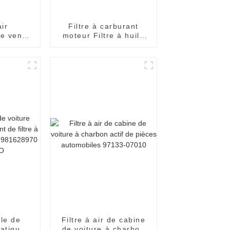
air
Filtre à carburant
e vente
moteur Filtre à huile
C211042
spin-on 26300-02502
nge
ile de
Filtre à air de cabine
atique,
de voiture à charbon