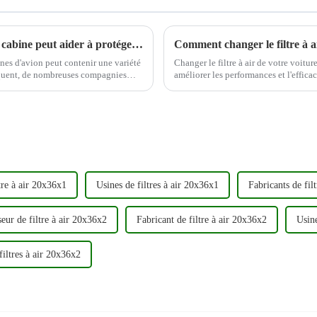
Changer régulièrement les filtres à air de la cabine peut aider à protéger la santé du conducteur
Comment changer le filtre à ai
ines d'avion peut contenir une variété
Changer le filtre à air de votre voitu
séquent, de nombreuses compagnies
améliorer les performances et l'efficacité éne
r la qualité de leur cabine...
étape par étape sur la façon de changer
tre à air 20x36x1
Usines de filtres à air 20x36x1
Fabricants de fil
eur de filtre à air 20x36x2
Fabricant de filtre à air 20x36x2
Usine
filtres à air 20x36x2