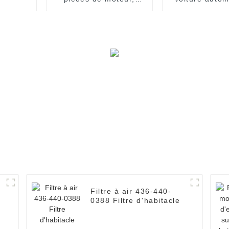
filtre Diesel
élément de f
164005420R pour
huile 89820
NISSAN
8981628970
HINO
Filtre à air 436-440-
0388 Filtre d'habitacle