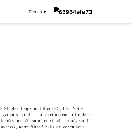
French
FILTRE À CARBURANT
FILTRE À ÉLÉMENT D'HUILE
FILTRE À L'HUILE
FILTRE CABINE
FILTRE À AIR
n de Ningbo Hongzhuo Filter CO., Ltd. Notre
, garantissant ainsi un fonctionnement fluide et
ile offre une filtration maximale, protégeant le
avancée, notre filtre à huile est conçu pour