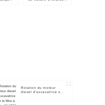
iltre à
actif de pièces
35990
automobiles 97133-
 pour
07010
Rotation du moteur
diesel d'excavatrice sur
le filtre à huile 1R-0750