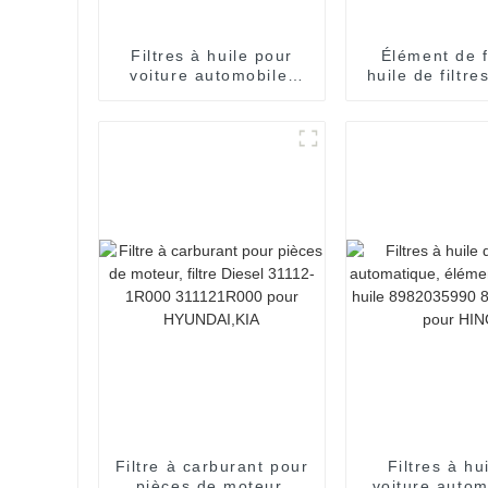
Filtres à huile pour
Élément de f
voiture automobile,
huile de filtre
élément filtrant
de voitu
2701840125, pour
automati
voiture allemande
AV619601AD
E200
VOLVO, F
Filtre à carburant pour
Filtres à hu
pièces de moteur,
voiture autom