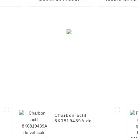
filtre Diesel 31112-
élément de f
1R000 311121R000
huile 89820
pour HYUNDAI,KIA
8981628970
HINO
Charbon actif
8K0819439A de
véhicule automatique
de haute performance