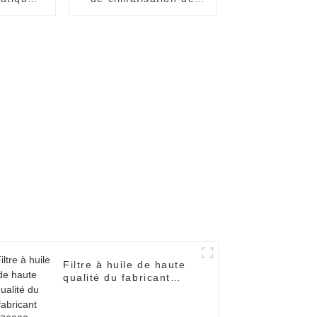
iltre à
voiture 95981206
35990
 pour
Filtre à huile de haute
qualité du fabricant
20976003 pour camion