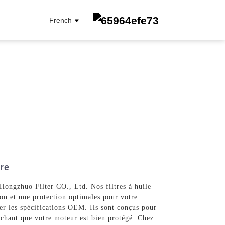
French
FILTRE À CARBURANT
FILTRE À ÉLÉMENT D'HUILE
FILTRE À L'HUILE
FILTRE CABINE
re
FILTRE À AIR
 Hongzhuo Filter CO., Ltd. Nos filtres à huile
ion et une protection optimales pour votre
ser les spécifications OEM. Ils sont conçus pour
 sachant que votre moteur est bien protégé. Chez