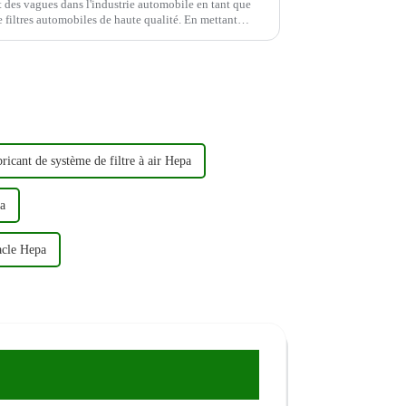
 des vagues dans l'industrie automobile en tant que
res automobiles de haute qualité. En mettant
a qualité,...
ricant de système de filtre à air Hepa
pa
tacle Hepa