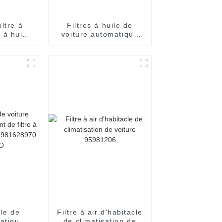
iltre à
Filtres à huile de
s à huile
voiture automatique
re
en gros 06D115562
que
élément de filtre à
 pour
huile pour AUDI
ORD
ile de
Filtre à air d'habitacle
atique,
de climatisation de