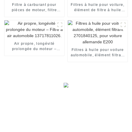
Filtre à carburant pour
Filtres à huile pour voiture,
pièces de moteur, filtre
élément de filtre à huile
Diesel 31112-1R000
1109R6, filtre à huile pour
311121R000 pour
Peugeot
HYUNDAI,KIA
Air propre, longévité
prolongée du moteur –
Filtres à huile pour voiture
Filtre à air automobile
automobile, élément filtrant
13717811026.
2701840125, pour voiture
allemande E200