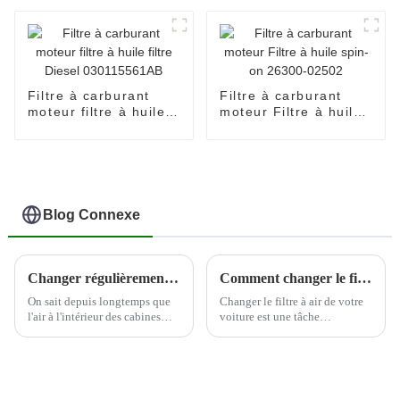
90915-30002
Filtre à carburant
Filtre à carburant
moteur filtre à huile
moteur Filtre à huile
filtre Diesel
spin-on 26300-02502
030115561AB
Blog Connexe
Changer régulièrement les filtres à air de la cabine peut aider à protéger la santé du conducteur
Comment changer le filtre à air de votre voiture
On sait depuis longtemps que
Changer le filtre à air de votre
l'air à l'intérieur des cabines
voiture est une tâche
d'avion peut contenir une
d'entretien importante qui peut
variété de contaminants en
améliorer les performances et
suspension dans l'air, et par
l'efficacité énergétique de votre
conséquent, de nombreuses
véhicule. Voici un guide étape
compagnies aériennes prennent
par étape sur la façon de