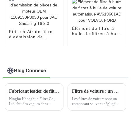
Élément de filtre à
Filtre à Air de filtre
huile de filtres à huile
d'admission de
de voiture
pièces de moteur
automatique
OEM 1109130P3030
AV619601AD pour
pour JAC Shuailing
VOLVO, FORD
T6 2.0
Blog Connexe
Fabricant leader de filtres automobiles--Ningbo Hongzhuo
Filtre de voiture : un moyen rentable d'améliorer les performances du moteur
Ningbo Hongzhuo Filter Co.,
Les filtres de voiture sont un
Ltd. fait des vagues dans
composant souvent négligé
l'industrie automobile en tant
mais essentiel du moteur d'un
que principal producteur et
véhicule. Ces filtres sont
exportateur de filtres
conçus pour éliminer les
automobiles de haute qualité.
contaminants de l'air et du
En mettant fortement l'accent
carburant avant qu'ils ne