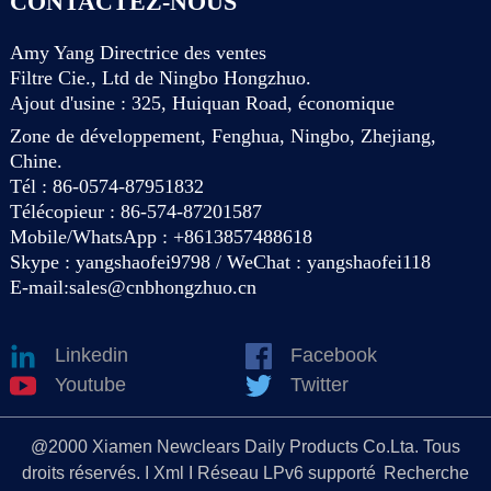
CONTACTEZ-NOUS
Amy Yang Directrice des ventes
Filtre Cie., Ltd de Ningbo Hongzhuo.
Ajout d'usine : 325, Huiquan Road, économique
Zone de développement, Fenghua, Ningbo, Zhejiang,
Chine.
Tél : 86-0574-87951832
Télécopieur : 86-574-87201587
Mobile/WhatsApp : +8613857488618
Skype : yangshaofei9798 / WeChat : yangshaofei118
E-mail:
sales@cnbhongzhuo.cn
Linkedin
Facebook
Youtube
Twitter
@2000 Xiamen Newclears Daily Products Co.Lta. Tous
droits réservés. I Xml I Réseau LPv6 supporté
Recherche