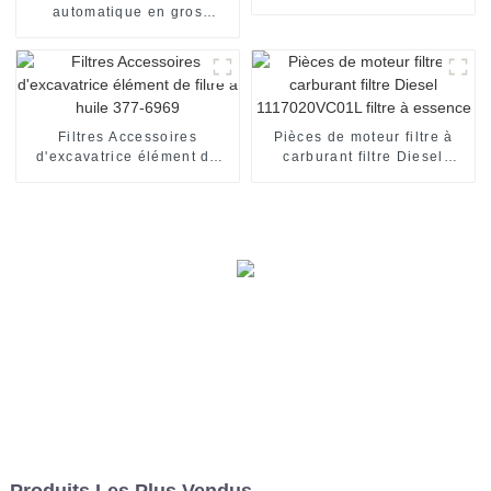
moteur OEM 17801-11100
automatique en gros
06D115562 élément de
filtre à huile pour AUDI
Filtres Accessoires
Pièces de moteur filtre à
d'excavatrice élément de
carburant filtre Diesel
filtre à huile 377-6969
1117020VC01L filtre à
essence
Produits Les Plus Vendus