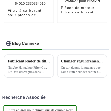
Pièces de moteur
Filtre à carburant
filtre à carburant
pour pièces de
filtre Diesel WK9027
moteur, filtre Diesel
pour NISSAN
pour Toyota 23303 –
64010 2330364010
Blog Connexe
Fabricant leader de filtres automobiles--Ningbo Hongzhuo
Changer régulièrement les filtres à air de la cabine peut aider à protéger la santé du conducteur
Ningbo Hongzhuo Filter Co.,
On sait depuis longtemps que
Ltd. fait des vagues dans
l'air à l'intérieur des cabines
l'industrie automobile en tant
d'avion peut contenir une
que principal producteur et
variété de contaminants en
exportateur de filtres
suspension dans l'air, et par
automobiles de haute qualité.
conséquent, de nombreuses
En mettant fortement l'accent
compagnies aériennes prennent
Recherche Associée
sur l'innovation et la qualité,...
désormais des mesures pour
améliorer la qualité de leur
cabine...
Filtre en gros pour climatiseur de camping-car