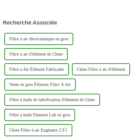
que principal producteur et
améliorer les performances et
exportateur de filtres
l'efficacité énergétique de votre
automobiles de haute qualité.
véhicule. Voici un guide étape
En mettant fortement l'accent
par étape sur la façon de
Recherche Associée
sur l'innovation et la qualité,...
changer votre c...
Filtre à air électrostatique en gros
Filtre à air d'élément de Chine
Filtre à Air Élément Fabricants
Chine Filtre à air d'élément
Vente en gros Élément Filtre À Air
Filtre à huile de lubrification d'élément de Chine
Filtre à huile Element Lub en gros
Chine Filtre à air Enginaire 2 E1