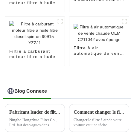
moteur filtre à huile
de filtre à huile 377-
filtre diesel spin-on
6969
90915-30002
Filtre à air
Filtre à carburant
automatique de vente
moteur filtre à huile
chaude OEM
filtre diesel spin-on
C211042 avec
90915-YZZJ1
éponge
Blog Connexe
Fabricant leader de filtres automobiles--Ningbo Hongzhuo
Comment changer le filtre à air de votre voiture
Ningbo Hongzhuo Filter Co.,
Changer le filtre à air de votre
Ltd. fait des vagues dans
voiture est une tâche
l'industrie automobile en tant
d'entretien importante qui peut