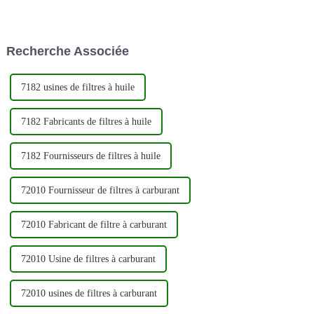
améliorer les performances et
que principal producteur et
l'efficacité énergétique de votre
exportateur de filtres
véhicule. Voici un guide étape
automobiles de haute qualité.
par étape sur la façon de
En mettant fortement l'accent
Recherche Associée
changer votre c...
sur l'innovation et la qualité,...
7182 usines de filtres à huile
7182 Fabricants de filtres à huile
7182 Fournisseurs de filtres à huile
72010 Fournisseur de filtres à carburant
72010 Fabricant de filtre à carburant
72010 Usine de filtres à carburant
72010 usines de filtres à carburant