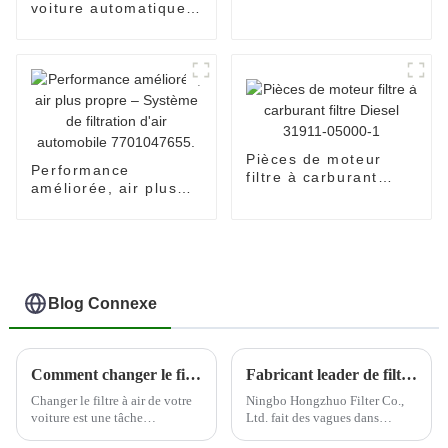
spin-on 26300-42040
voiture automatique,
élément de filtre à
huile S2340-11730,
filtre à huile, utilisé
pour HINO
Pièces de moteur
Performance
filtre à carburant
améliorée, air plus
filtre Diesel 31911-
propre – Système de
05000-1
filtration d'air
automobile
7701047655.
Blog Connexe
Comment changer le filtre à air de votre voiture
Fabricant leader de filtres automobiles--Ningbo Hongzhuo
Changer le filtre à air de votre
Ningbo Hongzhuo Filter Co.,
voiture est une tâche
Ltd. fait des vagues dans
d'entretien importante qui peut
l'industrie automobile en tant