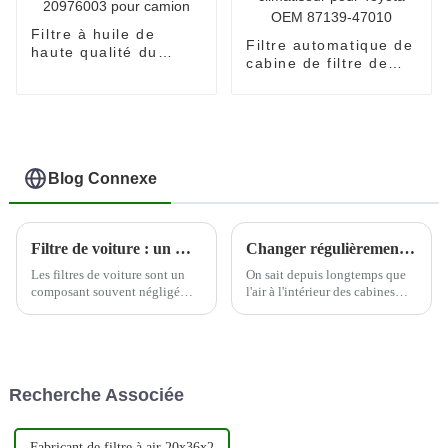
Filtre à huile de
Filtre automatique de
haute qualité du
cabine de filtre de
fabricant 20976003
climatiseur pour
pour camion
Toyota OEM 87139-
47010
Blog Connexe
Filtre de voiture : un moyen rentable d'améliorer les performances du moteur
Changer régulièrement les filtres à air de la cabine peut aider à protéger la santé du conducteur
Les filtres de voiture sont un
On sait depuis longtemps que
composant souvent négligé
l'air à l'intérieur des cabines
mais essentiel du moteur d'un
d'avion peut contenir une
véhicule. Ces filtres sont
variété de contaminants en
conçus pour éliminer les
suspension dans l'air, et par
contaminants de l'air et du
conséquent, de nombreuses
carburant avant qu'ils ne
compagnies aériennes prennent
Recherche Associée
puissent pénétrer dans le
désormais des mesures pour
moteur, permettant ainsi...
améliorer la qualité de leur
cabine...
Fabricant de filtre à air 20x36x2