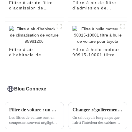
Filtre à air de filtre
Filtre à air de filtre
d'admission de
d'admission de
pièces de moteur
pièces de moteur
OEM 17801-0L040
OEM 13780-79100
Filtre à air
Filtre à huile moteur
d'habitacle de
90915-10001 filtre à
climatisation de
huile de voiture pour
voiture 95981206
toyota
Blog Connexe
Filtre de voiture : un moyen rentable d'améliorer les performances du moteur
Changer régulièrement les filtres à air de la cabine peut aider à protéger la santé du conducteur
Les filtres de voiture sont un
On sait depuis longtemps que
composant souvent négligé
l'air à l'intérieur des cabines
mais essentiel du moteur d'un
d'avion peut contenir une