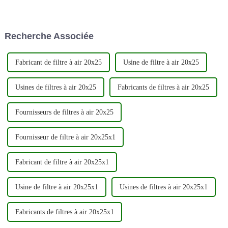
véhicule. Ces filtres sont
variété de contaminants en
conçus pour éliminer les
suspension dans l'air, et par
contaminants de l'air et du
conséquent, de nombreuses
carburant avant qu'ils ne
compagnies aériennes prennent
Recherche Associée
puissent pénétrer dans le
désormais des mesures pour
moteur, permettant ainsi...
améliorer la qualité de leur
cabine...
Fabricant de filtre à air 20x25
Usine de filtre à air 20x25
Usines de filtres à air 20x25
Fabricants de filtres à air 20x25
Fournisseurs de filtres à air 20x25
Fournisseur de filtre à air 20x25x1
Fabricant de filtre à air 20x25x1
Usine de filtre à air 20x25x1
Usines de filtres à air 20x25x1
Fabricants de filtres à air 20x25x1