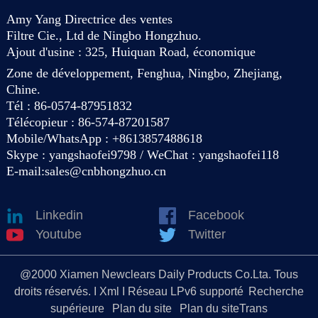
Amy Yang Directrice des ventes
Filtre Cie., Ltd de Ningbo Hongzhuo.
Ajout d'usine : 325, Huiquan Road, économique
Zone de développement, Fenghua, Ningbo, Zhejiang,
Chine.
Tél : 86-0574-87951832
Télécopieur : 86-574-87201587
Mobile/WhatsApp : +8613857488618
Skype : yangshaofei9798 / WeChat : yangshaofei118
E-mail:
sales@cnbhongzhuo.cn
Linkedin
Facebook
Youtube
Twitter
@2000 Xiamen Newclears Daily Products Co.Lta. Tous
droits réservés. I Xml I Réseau LPv6 supporté
Recherche
supérieure
Plan du site
Plan du siteTrans