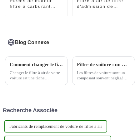
Pièces de moteur
Filtre à air de filtre
filtre à carburant
d'admission de
élément filtre pour
pièces de moteur
Toyota 23390-0L070
OEM 17801-11100
Blog Connexe
Comment changer le filtre à air de votre voiture
Filtre de voiture : un moyen rentable d'améliorer les performances du moteur
Changer le filtre à air de votre
Les filtres de voiture sont un
voiture est une tâche
composant souvent négligé
d'entretien importante qui peut
mais essentiel du moteur d'un
améliorer les performances et
véhicule. Ces filtres sont
l'efficacité énergétique de votre
conçus pour éliminer les
véhicule. Voici un guide étape
contaminants de l'air et du
par étape sur la façon de
carburant avant qu'ils ne
Recherche Associée
changer votre c...
puissent pénétrer dans le
moteur, permettant ainsi...
Fabricants de remplacement de voiture de filtre à air