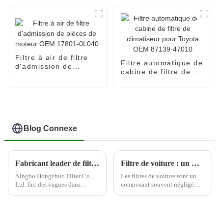
2761800009 élément
filtrant à huile pour
Filtre à air de filtre
Filtre automatique de
d'admission de
cabine de filtre de
pièces de moteur
climatiseur pour
OEM 17801-0L040
Toyota OEM 87139-
47010
Blog Connexe
Fabricant leader de filtres automobiles--Ningbo Hongzhuo
Filtre de voiture : un moyen rentable d'améliorer les performances du moteur
Ningbo Hongzhuo Filter Co.,
Les filtres de voiture sont un
Ltd. fait des vagues dans
composant souvent négligé
l'industrie automobile en tant
mais essentiel du moteur d'un
que principal producteur et
véhicule. Ces filtres sont
exportateur de filtres
conçus pour éliminer les
automobiles de haute qualité.
contaminants de l'air et du