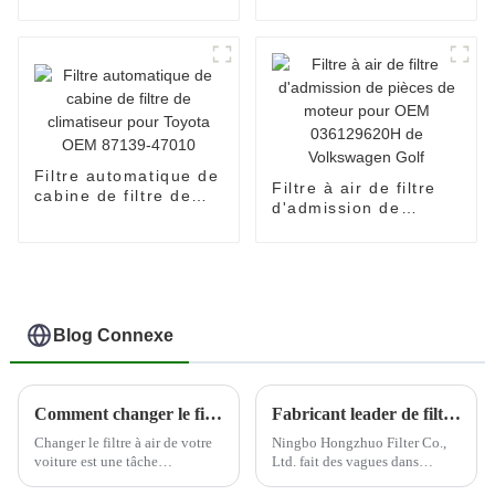
– Filtre à air
automobile
13717811026.
Filtre automatique de
Filtre à air de filtre
cabine de filtre de
d'admission de
climatiseur pour
pièces de moteur
Toyota OEM 87139-
pour OEM
47010
036129620H de
Volkswagen Golf
Blog Connexe
Comment changer le filtre à air de votre voiture
Fabricant leader de filtres automobiles--Ningbo Hongzhuo
Changer le filtre à air de votre
Ningbo Hongzhuo Filter Co.,
voiture est une tâche
Ltd. fait des vagues dans
d'entretien importante qui peut
l'industrie automobile en tant