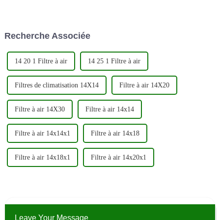
améliorer les performances et
que principal producteur et
l'efficacité énergétique de votre
exportateur de filtres
véhicule. Voici un guide étape
automobiles de haute qualité.
par étape sur la façon de
En mettant fortement l'accent
Recherche Associée
changer votre c...
sur l'innovation et la qualité,...
14 20 1 Filtre à air
14 25 1 Filtre à air
Filtres de climatisation 14X14
Filtre à air 14X20
Filtre à air 14X30
Filtre à air 14x14
Filtre à air 14x14x1
Filtre à air 14x18
Filtre à air 14x18x1
Filtre à air 14x20x1
Leave Your Message