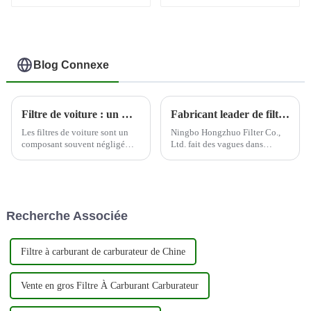
1R-0750
Blog Connexe
Filtre de voiture : un moyen rentable d'améliorer les performances du moteur
Fabricant leader de filtres automobiles--Ningbo Hongzhuo
Les filtres de voiture sont un
Ningbo Hongzhuo Filter Co.,
composant souvent négligé
Ltd. fait des vagues dans
mais essentiel du moteur d'un
l'industrie automobile en tant
véhicule. Ces filtres sont
que principal producteur et
conçus pour éliminer les
exportateur de filtres
contaminants de l'air et du
automobiles de haute qualité.
carburant avant qu'ils ne
En mettant fortement l'accent
Recherche Associée
puissent pénétrer dans le
sur l'innovation et la qualité,...
moteur, permettant ainsi...
Filtre à carburant de carburateur de Chine
Vente en gros Filtre À Carburant Carburateur