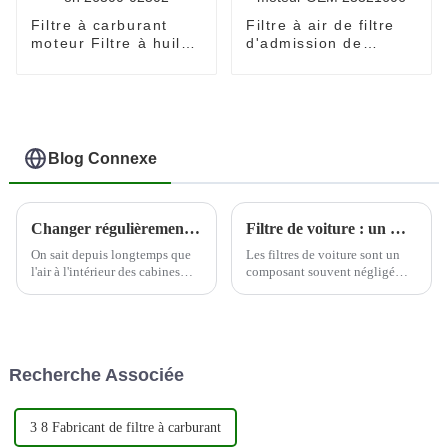
Filtre à carburant
Filtre à air de filtre
moteur Filtre à huile
d'admission de
spin-on 26300-02502
pièces de moteur
OEM 23321606
Blog Connexe
Changer régulièrement les filtres à air de la cabine peut aider à protéger la santé du conducteur
Filtre de voiture : un moyen rentable d'améliorer les performances du moteur
On sait depuis longtemps que
Les filtres de voiture sont un
l'air à l'intérieur des cabines
composant souvent négligé
d'avion peut contenir une
mais essentiel du moteur d'un
variété de contaminants en
véhicule. Ces filtres sont
suspension dans l'air, et par
conçus pour éliminer les
conséquent, de nombreuses
contaminants de l'air et du
compagnies aériennes prennent
carburant avant qu'ils ne
Recherche Associée
désormais des mesures pour
puissent pénétrer dans le
améliorer la qualité de leur
moteur, permettant ainsi...
cabine...
3 8 Fabricant de filtre à carburant