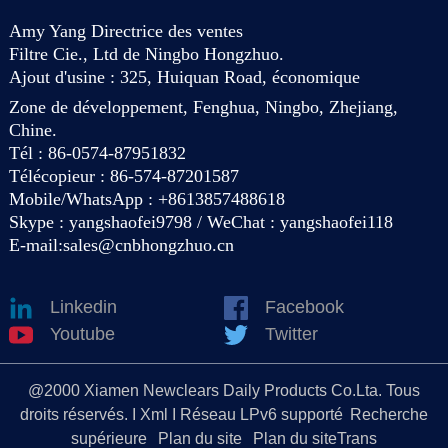
Amy Yang Directrice des ventes
Filtre Cie., Ltd de Ningbo Hongzhuo.
Ajout d'usine : 325, Huiquan Road, économique
Zone de développement, Fenghua, Ningbo, Zhejiang,
Chine.
Tél : 86-0574-87951832
Télécopieur : 86-574-87201587
Mobile/WhatsApp : +8613857488618
Skype : yangshaofei9798 / WeChat : yangshaofei118
E-mail:
sales@cnbhongzhuo.cn
Linkedin
Facebook
Youtube
Twitter
@2000 Xiamen Newclears Daily Products Co.Lta. Tous
droits réservés. I Xml I Réseau LPv6 supporté
Recherche
supérieure
Plan du site
Plan du siteTrans