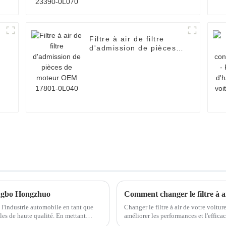
Filtre à air de filtre
d'admission de pièces
de moteur OEM 17801-
0L040
Ningbo Hongzhuo
Comment changer le filtre à ai
l'industrie automobile en tant que
Changer le filtre à air de votre voitu
aute qualité. En mettant
améliorer les performances et l'efficacité éne
étape par étape sur la façon de changer