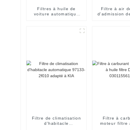
Filtres à huile de
Filtre à air d
voiture automatique
d'admission d
filtre à huile moteur
de moteur p
071115562A filtre à
036129620
élément d'huile
Volkswagen
utilisation pour FORD
Filtre de climatisation
Filtre à car
d'habitacle
moteur filtre 
automatique 97133-
filtre Die