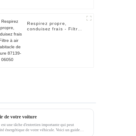
Respirez propre,
conduisez frais - Filtre
à air d'habitacle de
voiture 87139-06050
r de votre voiture
re est une tâche d'entretien importante qui peut
rgétique de votre véhicule. Voici un guide
 votre c...