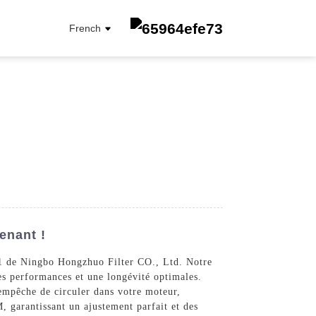
French
FILTRE À CARBURANT
FILTRE À ÉLÉMENT D'HUILE
FILTRE À L'HUILE
FILTRE CABINE
enant !
FILTRE À AIR
LS1 de Ningbo Hongzhuo Filter CO., Ltd. Notre
des performances et une longévité optimales.
 empêche de circuler dans votre moteur,
, garantissant un ajustement parfait et des