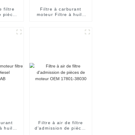
e filtre
Filtre à carburant
e pièces
moteur Filtre à huile
our OEM
spin-on 26300-02502
H de
 Golf
burant
Filtre à air de filtre
à huile
d'admission de pièces
sel
de moteur OEM