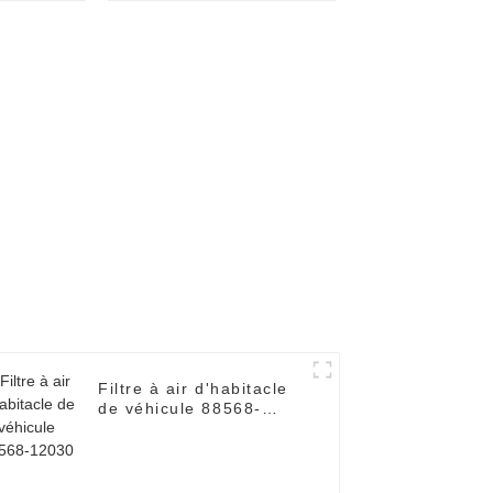
1AB
17801-38030
Filtre à air d'habitacle
de véhicule 88568-
12030