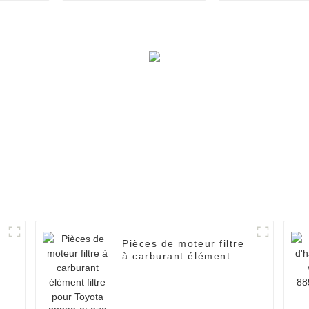
2f010 adapté à KIA
03011556
Pièces de moteur filtre
à carburant élément
filtre pour Toyota
23390-0L070