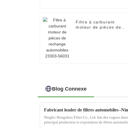
Filtre à carburant
moteur de pièces de
rechange automobiles
23303-56031
Blog Connexe
Fabricant leader de filtres automobiles--
Ningbo Hongzhuo Filter Co., Ltd. fait des vagues dans 
principal producteur et exportateur de filtres automobiles de h
fortement l'accent sur l'innovation et la qualité,...