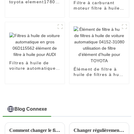
toyota element17801-
Filtre à carburant
30070
moteur filtre à huile
filtre diesel spin-on
90915-YZZJ1
Filtres à huile de
voiture automatique
Élément de filtre à
en gros 06D115562
huile de filtres à huile
élément de filtre à
de voiture
huile pour AUDI
automatique 04152-
31080 utilisation de
filtre d'élément
d'huile pour TOYOTA
Blog Connexe
Comment changer le filtre à air de votre voiture
Changer régulièrement les filtres à air de la cabine peut aider à protéger la santé du conducteur