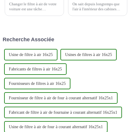
Changer le filtre à air de votre
On sait depuis longtemps que
voiture est une tâche
l'air à l'intérieur des cabines
d'entretien importante qui peut
d'avion peut contenir une
améliorer les performances et
variété de contaminants en
l'efficacité énergétique de votre
suspension dans l'air, et par
véhicule. Voici un guide étape
conséquent, de nombreuses
par étape sur la façon de
compagnies aériennes prennent
Recherche Associée
changer votre c...
désormais des mesures pour
améliorer la qualité de leur
cabine...
Usine de filtre à air 16x25
Usines de filtres à air 16x25
Fabricants de filtres à air 16x25
Fournisseurs de filtres à air 16x25
Fournisseur de filtre à air de four à courant alternatif 16x25x1
Fabricant de filtre à air de fournaise à courant alternatif 16x25x1
Usine de filtre à air de four à courant alternatif 16x25x1