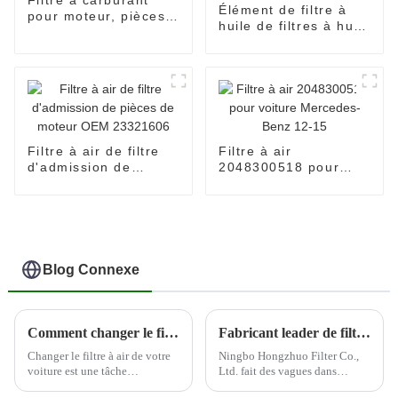
Filtre à carburant
Élément de filtre à
pour moteur, pièces
huile de filtres à huile
automobiles, filtre à
de voiture
carburant, séparateur
automatique 04152-
d'eau, 233 – 9856
31080 utilisation de
filtre d'élément
d'huile pour TOYOTA
Filtre à air de filtre
Filtre à air
d'admission de
2048300518 pour
pièces de moteur
voiture Mercedes-
OEM 23321606
Benz 12-15
Blog Connexe
Comment changer le filtre à air de votre voiture
Fabricant leader de filtres automobiles--Ningbo Hongzhuo
Changer le filtre à air de votre
Ningbo Hongzhuo Filter Co.,
voiture est une tâche
Ltd. fait des vagues dans
d'entretien importante qui peut
l'industrie automobile en tant