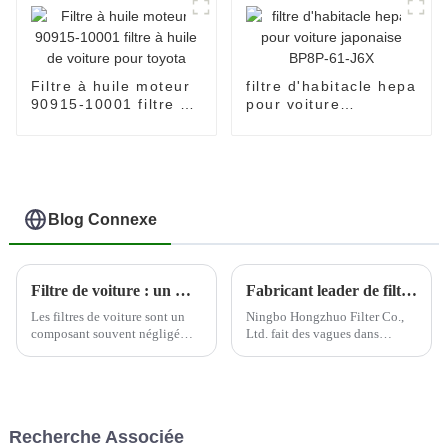
Filtre à huile moteur
filtre d'habitacle hepa
90915-10001 filtre à
pour voiture
huile de voiture pour
japonaise BP8P-61-
toyota
J6X
Blog Connexe
Filtre de voiture : un moyen rentable d'améliorer les performances du moteur
Fabricant leader de filtres automobiles--Ningbo Hongzhuo
Les filtres de voiture sont un
Ningbo Hongzhuo Filter Co.,
composant souvent négligé
Ltd. fait des vagues dans
mais essentiel du moteur d'un
l'industrie automobile en tant
véhicule. Ces filtres sont
que principal producteur et
conçus pour éliminer les
exportateur de filtres
contaminants de l'air et du
automobiles de haute qualité.
carburant avant qu'ils ne
En mettant fortement l'accent
Recherche Associée
puissent pénétrer dans le
sur l'innovation et la qualité,...