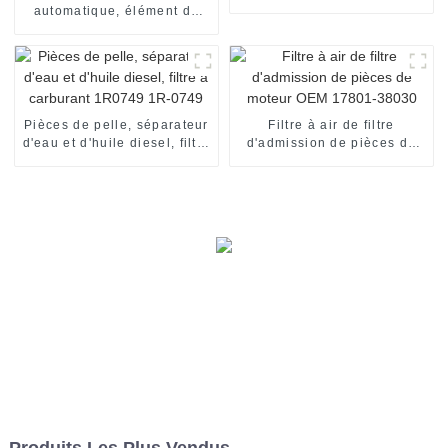
haute performance
automatique, élément de
filtre à huile S2340-11730,
filtre à huile, utilisé pour
HINO
Pièces de pelle, séparateur
Filtre à air de filtre
d'eau et d'huile diesel, filtre
d'admission de pièces de
à carburant 1R0749 1R-
moteur OEM 17801-38030
0749
Produits Les Plus Vendus