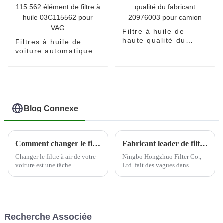
Filtre à huile de
haute qualité du
Filtres à huile de
fabricant 20976003
voiture automatique
pour camion
en gros 03c 115 562
élément de filtre à
huile 03C115562 pour
VAG
Blog Connexe
Comment changer le filtre à air de votre voiture
Fabricant leader de filtres automobiles--Ningbo Hongzhuo
Changer le filtre à air de votre
Ningbo Hongzhuo Filter Co.,
voiture est une tâche
Ltd. fait des vagues dans
d'entretien importante qui peut
l'industrie automobile en tant
améliorer les performances et
que principal producteur et
l'efficacité énergétique de votre
exportateur de filtres
véhicule. Voici un guide étape
automobiles de haute qualité.
par étape sur la façon de
En mettant fortement l'accent
Recherche Associée
changer votre c...
sur l'innovation et la qualité,...