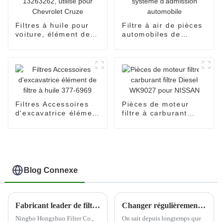
Filtres à huile pour
Filtre à air de pièces
voiture, élément de
automobiles de
filtre à huile, filtre à
moteur diesel 17801-
carburant 13263262,
OC010 pour système
utilisé pour Chevrolet
d'admission
Cruze
automobile
Filtres Accessoires
Pièces de moteur
d'excavatrice élément
filtre à carburant
de filtre à huile 377-
filtre Diesel WK9027
6969
pour NISSAN
Blog Connexe
Fabricant leader de filtres automobiles--Ningbo Hongzhuo
Changer régulièrement les filtres à air de la cabine peut aider à protéger la santé du conducteur
Ningbo Hongzhuo Filter Co.,
On sait depuis longtemps que