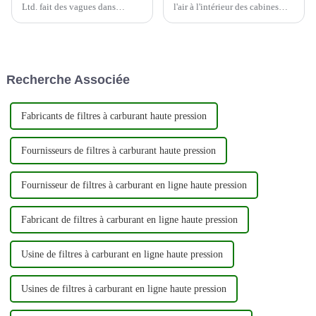
Ltd. fait des vagues dans
l'air à l'intérieur des cabines
l'industrie automobile en tant
d'avion peut contenir une
que principal producteur et
variété de contaminants en
exportateur de filtres
suspension dans l'air, et par
automobiles de haute qualité.
conséquent, de nombreuses
En mettant fortement l'accent
compagnies aériennes prennent
Recherche Associée
sur l'innovation et la qualité,...
désormais des mesures pour
améliorer la qualité de leur
cabine...
Fabricants de filtres à carburant haute pression
Fournisseurs de filtres à carburant haute pression
Fournisseur de filtres à carburant en ligne haute pression
Fabricant de filtres à carburant en ligne haute pression
Usine de filtres à carburant en ligne haute pression
Usines de filtres à carburant en ligne haute pression