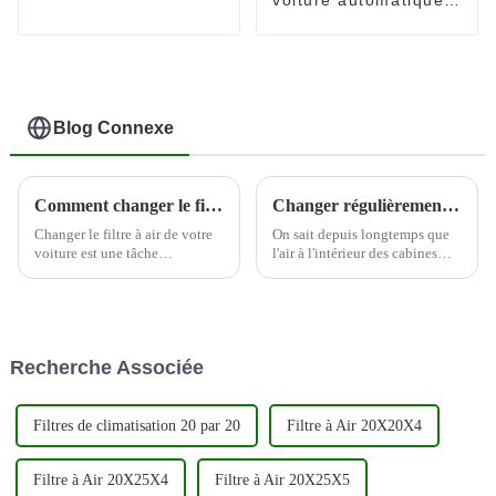
huile de voiture pour
élément de filtre à
toyota
huile 8982035990
8981628970 pour
HINO
Blog Connexe
Comment changer le filtre à air de votre voiture
Changer régulièrement les filtres à air de la cabine peut aider à protéger la santé du conducteur
Changer le filtre à air de votre
On sait depuis longtemps que
voiture est une tâche
l'air à l'intérieur des cabines
d'entretien importante qui peut
d'avion peut contenir une
améliorer les performances et
variété de contaminants en
l'efficacité énergétique de votre
suspension dans l'air, et par
véhicule. Voici un guide étape
conséquent, de nombreuses
par étape sur la façon de
compagnies aériennes prennent
Recherche Associée
changer votre c...
désormais des mesures pour
améliorer la qualité de leur
cabine...
Filtres de climatisation 20 par 20
Filtre à Air 20X20X4
Filtre à Air 20X25X4
Filtre à Air 20X25X5