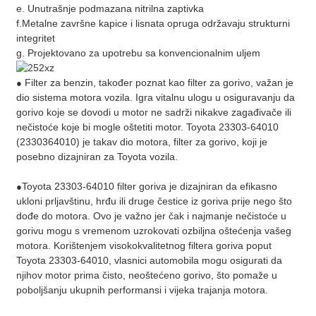
e. Unutrašnje podmazana nitrilna zaptivka
f.Metalne završne kapice i lisnata opruga održavaju strukturni
integritet
g. Projektovano za upotrebu sa konvencionalnim uljem
Filter za benzin, također poznat kao filter za gorivo, važan je
●
dio sistema motora vozila. Igra vitalnu ulogu u osiguravanju da
gorivo koje se dovodi u motor ne sadrži nikakve zagađivače ili
nečistoće koje bi mogle oštetiti motor. Toyota 23303-64010
(2330364010) je takav dio motora, filter za gorivo, koji je
posebno dizajniran za Toyota vozila.
Toyota 23303-64010 filter goriva je dizajniran da efikasno
●
ukloni prljavštinu, hrđu ili druge čestice iz goriva prije nego što
dođe do motora. Ovo je važno jer čak i najmanje nečistoće u
gorivu mogu s vremenom uzrokovati ozbiljna oštećenja vašeg
motora. Korištenjem visokokvalitetnog filtera goriva poput
Toyota 23303-64010, vlasnici automobila mogu osigurati da
njihov motor prima čisto, neoštećeno gorivo, što pomaže u
poboljšanju ukupnih performansi i vijeka trajanja motora.