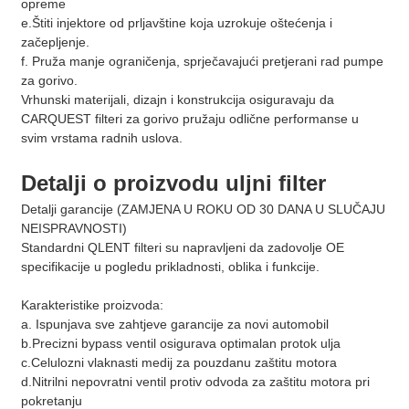
opreme
e.Štiti injektore od prljavštine koja uzrokuje oštećenja i
začepljenje.
f. Pruža manje ograničenja, sprječavajući pretjerani rad pumpe
za gorivo.
Vrhunski materijali, dizajn i konstrukcija osiguravaju da
CARQUEST filteri za gorivo pružaju odlične performanse u
svim vrstama radnih uslova.
Detalji o proizvodu uljni filter
Detalji garancije (ZAMJENA U ROKU OD 30 DANA U SLUČAJU
NEISPRAVNOSTI)
Standardni QLENT filteri su napravljeni da zadovolje OE
specifikacije u pogledu prikladnosti, oblika i funkcije.
Karakteristike proizvoda:
a. Ispunjava sve zahtjeve garancije za novi automobil
b.Precizni bypass ventil osigurava optimalan protok ulja
c.Celulozni vlaknasti medij za pouzdanu zaštitu motora
d.Nitrilni nepovratni ventil protiv odvoda za zaštitu motora pri
pokretanju