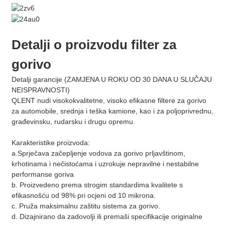
Detalji o proizvodu filter za
gorivo
Detalji garancije (ZAMJENA U ROKU OD 30 DANA U SLUČAJU
NEISPRAVNOSTI)
QLENT nudi visokokvalitetne, visoko efikasne filtere za gorivo
za automobile, srednja i teška kamione, kao i za poljoprivrednu,
građevinsku, rudarsku i drugu opremu.
Karakteristike proizvoda:
a.Sprječava začepljenje vodova za gorivo prljavštinom,
krhotinama i nečistoćama i uzrokuje nepravilne i nestabilne
performanse goriva
b. Proizvedeno prema strogim standardima kvalitete s
efikasnošću od 98% pri ocjeni od 10 mikrona.
c. Pruža maksimalnu zaštitu sistema za gorivo.
d. Dizajnirano da zadovolji ili premaši specifikacije originalne