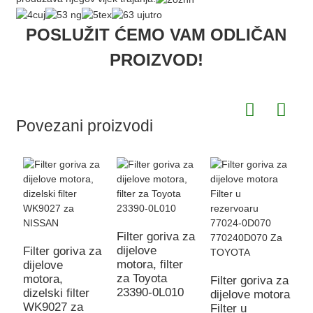
POSLUŽIT ĆEMO VAM ODLIČAN
PROIZVOD!
Povezani proizvodi
Filter goriva za
dijelove
Filter goriva za
motora, filter
dijelove
F
za Toyota
motora,
d
Filter goriva za
23390-0L010
dizelski filter
m
dijelove motora
WK9027 za
di
Filter u