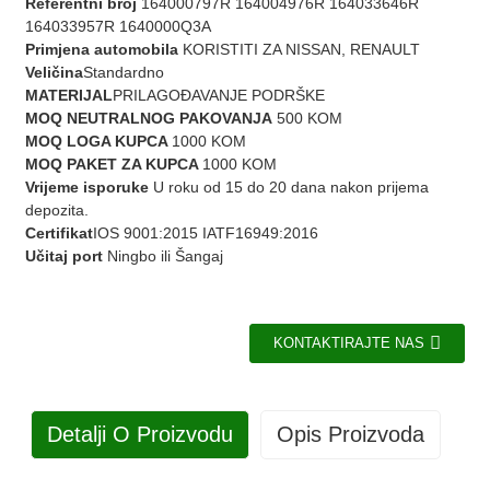
Referentni broj
164000797R 164004976R 164033646R
164033957R 1640000Q3A
Primjena automobila
KORISTITI ZA NISSAN, RENAULT
Veličina
Standardno
MATERIJAL
PRILAGOĐAVANJE PODRŠKE
MOQ NEUTRALNOG PAKOVANJA
500 KOM
MOQ LOGA KUPCA
1000 KOM
MOQ PAKET ZA KUPCA
1000 KOM
Vrijeme isporuke
U roku od 15 do 20 dana nakon prijema
depozita.
Certifikat
IOS 9001:2015 IATF16949:2016
Učitaj port
Ningbo ili Šangaj
KONTAKTIRAJTE NAS
Detalji O Proizvodu
Opis Proizvoda