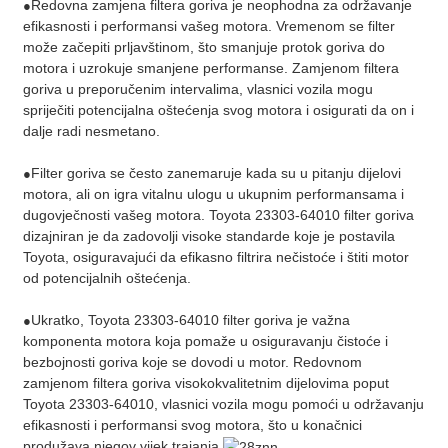
Redovna zamjena filtera goriva je neophodna za održavanje
●
efikasnosti i performansi vašeg motora. Vremenom se filter
može začepiti prljavštinom, što smanjuje protok goriva do
motora i uzrokuje smanjene performanse. Zamjenom filtera
goriva u preporučenim intervalima, vlasnici vozila mogu
spriječiti potencijalna oštećenja svog motora i osigurati da on i
dalje radi nesmetano.
Filter goriva se često zanemaruje kada su u pitanju dijelovi
●
motora, ali on igra vitalnu ulogu u ukupnim performansama i
dugovječnosti vašeg motora. Toyota 23303-64010 filter goriva
dizajniran je da zadovolji visoke standarde koje je postavila
Toyota, osiguravajući da efikasno filtrira nečistoće i štiti motor
od potencijalnih oštećenja.
Ukratko, Toyota 23303-64010 filter goriva je važna
●
komponenta motora koja pomaže u osiguravanju čistoće i
bezbojnosti goriva koje se dovodi u motor. Redovnom
zamjenom filtera goriva visokokvalitetnim dijelovima poput
Toyota 23303-64010, vlasnici vozila mogu pomoći u održavanju
efikasnosti i performansi svog motora, što u konačnici
produžava njegov vijek trajanja.