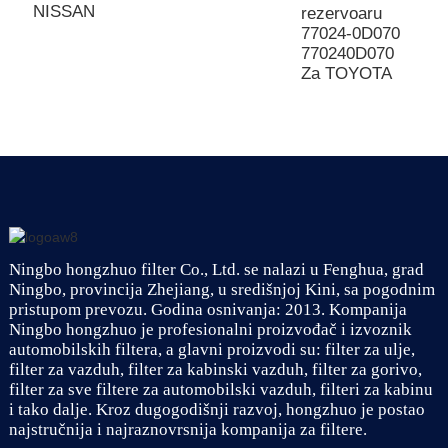
NISSAN
z
rezervoaru
2
77024-0D070
2
770240D070
Za TOYOTA
Ningbo hongzhuo filter Co., Ltd. se nalazi u Fenghua, grad
Ningbo, provincija Zhejiang, u središnjoj Kini, sa pogodnim
pristupom prevozu. Godina osnivanja: 2013. Kompanija
Ningbo hongzhuo je profesionalni proizvođač i izvoznik
automobilskih filtera, a glavni proizvodi su: filter za ulje,
filter za vazduh, filter za kabinski vazduh, filter za gorivo,
filter za sve filtere za automobilski vazduh, filteri za kabinu
i tako dalje. Kroz dugogodišnji razvoj, hongzhuo je postao
najstručnija i najraznovrsnija kompanija za filtere.