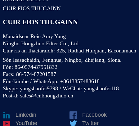
CUIR FIOS THUGAINN
CUIR FIOS THUGAINN
Manaidsear Reic Amy Yang
Ningbo Hongzhuo Filter Co., Ltd.
Cuir ris an fhactaraidh: 325, Rathad Huiquan, Eaconamach
Sòn leasachaidh, Fenghua, Ningbo, Zhejiang, Sìona.
Fòn: 86-0574-87951832
Facs: 86-574-87201587
Fòn-làimhe / WhatsApp: +8613857488618
Skype: yangshaofei9798 / WeChat: yangshaofei118
Post-d:
sales@cnbhongzhuo.cn
Linkedin
Facebook
YouTube
Twitter