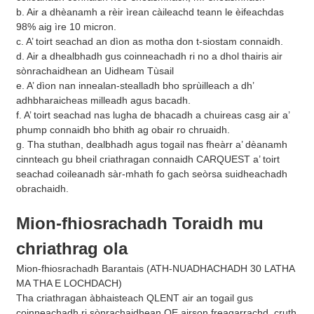
b. Air a dhèanamh a rèir ìrean càileachd teann le èifeachdas
98% aig ìre 10 micron.
c. A’ toirt seachad an dìon as motha don t-siostam connaidh.
d. Air a dhealbhadh gus coinneachadh ri no a dhol thairis air
sònrachaidhean an Uidheam Tùsail
e. A’ dìon nan innealan-stealladh bho sprùilleach a dh’
adhbharaicheas milleadh agus bacadh.
f. A’ toirt seachad nas lugha de bhacadh a chuireas casg air a’
phump connaidh bho bhith ag obair ro chruaidh.
g. Tha stuthan, dealbhadh agus togail nas fheàrr a’ dèanamh
cinnteach gu bheil criathragan connaidh CARQUEST a’ toirt
seachad coileanadh sàr-mhath fo gach seòrsa suidheachadh
obrachaidh.
Mion-fhiosrachadh Toraidh mu
chriathrag ola
Mion-fhiosrachadh Barantais (ATH-NUADHACHADH 30 LATHA
MA THA E LOCHDACH)
Tha criathragan àbhaisteach QLENT air an togail gus
coinneachadh ri sònrachaidhean OE airson freagarrachd, cruth