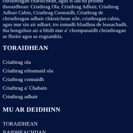
chriathragan chàraichean, agus is iad na prìomh
thoraidhean: Criathrag Ola, Criathrag Adhair, Criathrag
Adhair Cabin, Criathrag Connaidh, Criathrag de
chriathragan adhair chàraichean uile, criathragan cabin,
agus mar sin air adhart, tro iomadh bliadhna de leasachadh,
tha hongzhuo air a bhith mar a’ chompanaidh chriathragan
as fheàrr agus as eugsamhla.
TORAIDHEAN
Criathrag ola
Criathrag eileamaid ola
Criathrag connaidh
Criathrag a' Chabain
Criathrag adhair
MU AR DEIDHINN
TORAIDHEAN
NAIDHEACHDAN