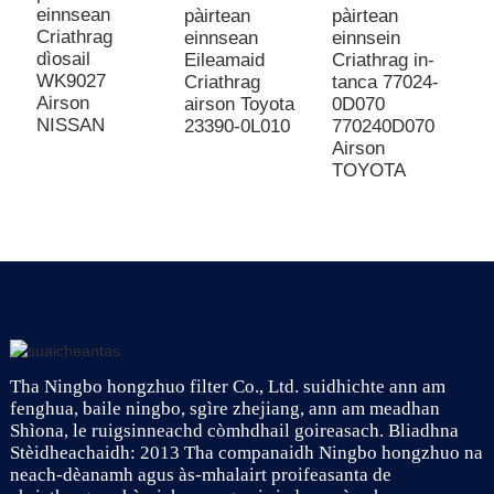
einnsean
pàirtean
pàirtean
p
Criathrag
einnsean
einnsein
e
dìosail
Eileamaid
Criathrag in-
C
WK9027
Criathrag
tanca 77024-
d
Airson
airson Toyota
0D070
T
NISSAN
23390-0L010
770240D070
6
Airson
2
TOYOTA
Tha Ningbo hongzhuo filter Co., Ltd. suidhichte ann am
fenghua, baile ningbo, sgìre zhejiang, ann am meadhan
Shìona, le ruigsinneachd còmhdhail goireasach. Bliadhna
Stèidheachaidh: 2013 Tha companaidh Ningbo hongzhuo na
neach-dèanamh agus às-mhalairt proifeasanta de