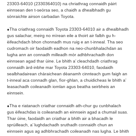
23303-64010 (2330364010) na chriathrag connaidh pàirt
einnsean den t-seòrsa seo, a chaidh a dhealbhadh gu
sònraichte airson carbadan Toyota.
Tha criathrag connaidh Toyota 23303-64010 air a dhealbhadh
●
gus salachar, meirg no mìrean eile a thoirt air falbh gu h-
èifeachdach bhon chonnadh mus ruig e an t-inneal. Tha seo
cudromach oir faodaidh eadhon na neo-chunbhalachdan as
lugha ann an connadh milleadh mòr adhbhrachadh don
einnsean agad thar ùine. Le bhith a’ cleachdadh criathrag
connaidh àrd-inbhe mar Toyota 23303-64010, faodaidh
sealbhadairean chàraichean dèanamh cinnteach gum faigh an
t-inneal aca connadh glan, fìor-ghlan, a chuidicheas le bhith a’
leasachadh coileanadh iomlan agus beatha seirbheis an
einnsein.
Tha e riatanach criathar connaidh ath-chur gu cunbhalach
●
gus èifeachdas is coileanadh an einnsein agad a chumail suas.
Thar ùine, faodaidh an criathar a bhith air a bhacadh le
sprùilleach, a’ lughdachadh sruthadh connaidh chun an
einnsein agus ag adhbhrachadh coileanadh nas lugha. Le bhith