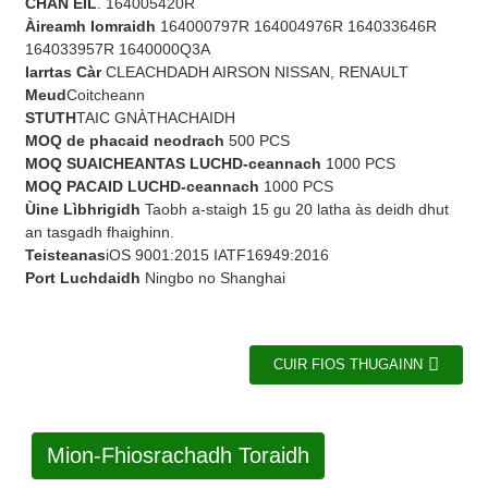
CHAN EIL
. 164005420R
Àireamh Iomraidh
164000797R 164004976R 164033646R
164033957R 1640000Q3A
Iarrtas Càr
CLEACHDADH AIRSON NISSAN, RENAULT
Meud
Coitcheann
STUTH
TAIC GNÀTHACHAIDH
MOQ de phacaid neodrach
500 PCS
MOQ SUAICHEANTAS LUCHD-ceannach
1000 PCS
MOQ PACAID LUCHD-ceannach
1000 PCS
Ùine Lìbhrigidh
Taobh a-staigh 15 gu 20 latha às deidh dhut
an tasgadh fhaighinn.
Teisteanas
iOS 9001:2015 IATF16949:2016
Port Luchdaidh
Ningbo no Shanghai
CUIR FIOS THUGAINN
Mion-Fhiosrachadh Toraidh