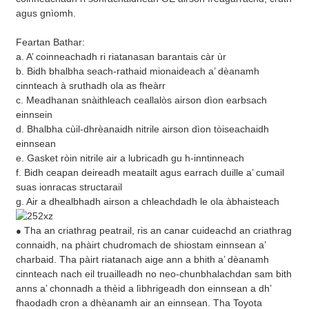
agus gnìomh.
Feartan Bathar:
a. A’ coinneachadh ri riatanasan barantais càr ùr
b. Bidh bhalbha seach-rathaid mionaideach a’ dèanamh
cinnteach à sruthadh ola as fheàrr
c. Meadhanan snàithleach ceallalòs airson dìon earbsach
einnsein
d. Bhalbha cùil-dhrèanaidh nitrile airson dìon tòiseachaidh
einnsean
e. Gasket ròin nitrile air a lubricadh gu h-inntinneach
f. Bidh ceapan deireadh meatailt agus earrach duille a’ cumail
suas ionracas structarail
g. Air a dhealbhadh airson a chleachdadh le ola àbhaisteach
Tha an criathrag peatrail, ris an canar cuideachd an criathrag
●
connaidh, na phàirt chudromach de shiostam einnsean a’
charbaid. Tha pàirt riatanach aige ann a bhith a’ dèanamh
cinnteach nach eil truailleadh no neo-chunbhalachdan sam bith
anns a’ chonnadh a thèid a lìbhrigeadh don einnsean a dh’
fhaodadh cron a dhèanamh air an einnsean. Tha Toyota