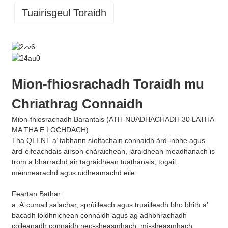
Tuairisgeul Toraidh
Mion-fhiosrachadh Toraidh mu
Chriathrag Connaidh
Mion-fhiosrachadh Barantais (ATH-NUADHACHADH 30 LATHA
MA THA E LOCHDACH)
Tha QLENT a’ tabhann sìoltachain connaidh àrd-inbhe agus
àrd-èifeachdais airson chàraichean, làraidhean meadhanach is
trom a bharrachd air tagraidhean tuathanais, togail,
mèinnearachd agus uidheamachd eile.
Feartan Bathar:
a. A’ cumail salachar, sprùilleach agus truailleadh bho bhith a’
bacadh loidhnichean connaidh agus ag adhbhrachadh
coileanadh connaidh neo-sheasmhach, mì-sheasmhach