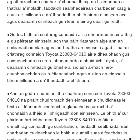
ag atharrachadh criathar a’ chonnaidh aig na h-amannan a
thathar a’ moladh, faodaidh sealbhadairean charbadan casg a
chuir air milleadh a dh’ fhaodadh a bhith air an einnsean aca
agus dèanamh cinnteach gun lean e air ag obair gu rèidh.
Gu tric bidh an criathrag connaidh air a dhearmad nuair a thig
●
e gu pàirtean einnsein, ach tha pàirt riatanach aige ann an
coileanadh iomlan agus fad-beatha an einnsein agad. Tha an
criathrag connaidh Toyota 23303-64010 air a dhealbhadh gus
coinneachadh ris na h-inbhean àrda a shuidhich Toyota, a’
dèanamh cinnteach gu bheil e a’ sìoladh a-mach neo-
chunbhalachdan gu h-èifeachdach agus a’ dìon an einnsein
bho mhilleadh a dh’ fhaodadh a bhith ann.
Ann an geàrr-chunntas, tha criathrag connaidh Toyota 23303-
●
64010 na phàirt chudromach den einnsean a chuidicheas le
bhith a’ dèanamh cinnteach à glanachd is purrachd a’
chonnaidh a thèid a lìbhrigeadh don einnsean. Le bhith a’ cur
pàirtean àrd-inbhe mar Toyota 23303-64010 an àite a’
chriathrag connaidh gu cunbhalach, faodaidh sealbhadairean
charbadan cuideachadh le bhith a’ cumail suas èifeachdas is
coileanadh an einnsean aca, agus mu dheireadh a’ leudachadh