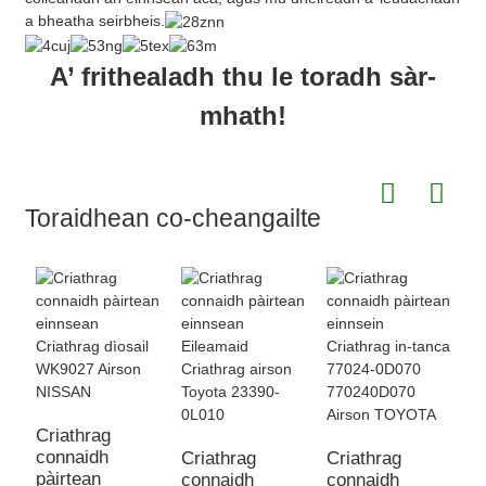
a bheatha seirbheis.
A’ frithealadh thu le toradh sàr-
mhath!
Toraidhean co-cheangailte
Criathrag
connaidh
Criathrag
Criathrag
C
pàirtean
connaidh
connaidh
c