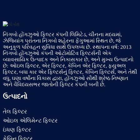
નિંગબો હોંગઝુઓ ફિલ્ટર કંપની લિમિટેડ, ચીનના મધ્યમાં,
ઝેજિયાંગ પ્રાંતના નિંગબો શહેરના ફેંગુઆમાં સ્થિત છે, જે
અનુકૂળ પરિવહન સુવિધા સાથે ઉપલબ્ધ છે. સ્થાપના વર્ષ: 2013
નિંગબો હોંગઝુઓ કંપની ઓટોમોટિવ ફિલ્ટર્સની એક
વ્યાવસાયિક ઉત્પાદક અને નિકાસકાર છે, અને મુખ્ય ઉત્પાદનો
છે: ઓઇલ ફિલ્ટર, એર ફિલ્ટર, કેબિન એર ફિલ્ટર, ફ્યુઅલ
ફિલ્ટર, બધા કાર એર ફિલ્ટર્સનું ફિલ્ટર, કેબિન ફિલ્ટર્સ, અને તેથી
વધુ, ઘણા વર્ષોના વિકાસ દ્વારા, હોંગઝુઓ સૌથી શ્રેષ્ઠ નિષ્ણાત
અને વૈવિધ્યસભર જાતોની ફિલ્ટર કંપની બની છે.
ઉત્પાદનો
તેલ ફિલ્ટર
ઓઇલ એલિમેન્ટ ફિલ્ટર
ઇંધણ ફિલ્ટર
કેબિન ફિલ્ટર