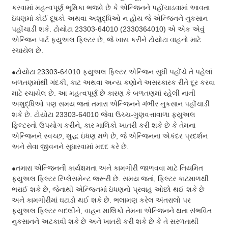
કરવામાં મહત્વપૂર્ણ ભૂમિકા ભજવે છે કે એન્જિનને પહોંચાડવામાં આવતા
ઇંધણમાં કોઈ દૂષકો અથવા અશુદ્ધિઓ ન હોય જે એન્જિનને નુકસાન
પહોંચાડી શકે. ટોયોટા 23303-64010 (2330364010) એ એક એવું
એન્જિન પાર્ટ ફ્યુઅલ ફિલ્ટર છે, જે ખાસ કરીને ટોયોટા વાહનો માટે
રચાયેલ છે.
ટોયોટા 23303-64010 ફ્યુઅલ ફિલ્ટર એન્જિન સુધી પહોંચે તે પહેલાં
●
બળતણમાંથી ગંદકી, કાટ અથવા અન્ય કણોને અસરકારક રીતે દૂર કરવા
માટે રચાયેલ છે. આ મહત્વપૂર્ણ છે કારણ કે બળતણમાં રહેલી નાની
અશુદ્ધિઓ પણ સમય જતાં તમારા એન્જિનને ગંભીર નુકસાન પહોંચાડી
શકે છે. ટોયોટા 23303-64010 જેવા ઉચ્ચ-ગુણવત્તાવાળા ફ્યુઅલ
ફિલ્ટરનો ઉપયોગ કરીને, કાર માલિકો ખાતરી કરી શકે છે કે તેમના
એન્જિનને સ્વચ્છ, શુદ્ધ ઇંધણ મળે છે, જે એન્જિનના એકંદર પ્રદર્શન
અને સેવા જીવનને સુધારવામાં મદદ કરે છે.
તમારા એન્જિનની કાર્યક્ષમતા અને કામગીરી જાળવવા માટે નિયમિત
●
ફ્યુઅલ ફિલ્ટર રિપ્લેસમેન્ટ જરૂરી છે. સમય જતાં, ફિલ્ટર કાટમાળથી
ભરાઈ શકે છે, જેનાથી એન્જિનમાં ઇંધણનો પ્રવાહ ઓછો થઈ શકે છે
અને કામગીરીમાં ઘટાડો થઈ શકે છે. ભલામણ કરેલ અંતરાલો પર
ફ્યુઅલ ફિલ્ટર બદલીને, વાહન માલિકો તેમના એન્જિનને થતા સંભવિત
નુકસાનને અટકાવી શકે છે અને ખાતરી કરી શકે છે કે તે સરળતાથી