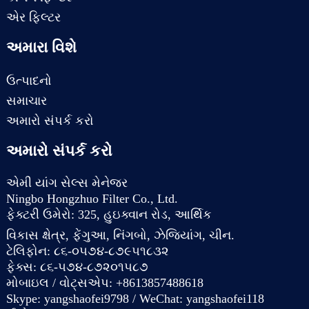
એર ફિલ્ટર
અમારા વિશે
ઉત્પાદનો
સમાચાર
અમારો સંપર્ક કરો
અમારો સંપર્ક કરો
એમી યાંગ સેલ્સ મેનેજર
Ningbo Hongzhuo Filter Co., Ltd.
ફેક્ટરી ઉમેરો: 325, હુઇક્વાન રોડ, આર્થિક
વિકાસ ક્ષેત્ર, ફેંગુઆ, નિંગબો, ઝેજિયાંગ, ચીન.
ટેલિફોન: ૮૬-૦૫૭૪-૮૭૯૫૧૮૩૨
ફેક્સ: ૮૬-૫૭૪-૮૭૨૦૧૫૮૭
મોબાઇલ / વોટ્સએપ: +8613857488618
Skype: yangshaofei9798 / WeChat: yangshaofei118