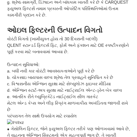
g. શ્રેષ્ઠ સામગ્રી, ડિઝાઇન અને બાંધકામ ખાતરી કરે છે કે CARQUEST
ફ્યુઅલ ફિલ્ટર્સ તમામ પ્રકારની ઓપરેટિંગ પરિસ્થિતિઓમાં ઉત્તમ
કામગીરી પ્રદાન કરે છે.
ઓઇલ ફિલ્ટરની ઉત્પાદન વિગતો
વોરંટી વિગતો (ખામીયુક્ત હોય તો 30 દિવસની બદલી)
QLENT સ્ટાન્ડર્ડ ફિલ્ટર્સ ફિટ, ફોર્મ અને ફંક્શન માટે OE સ્પષ્ટીકરણોને
પૂર્ણ કરવા માટે બનાવવામાં આવ્યા છે.
ઉત્પાદન સુવિધાઓ:
a. બધી નવી કાર વોરંટી આવશ્યકતાઓને પૂર્ણ કરે છે
b. ચોકસાઇ બાયપાસ વાલ્વ શ્રેષ્ઠ તેલ પ્રવાહને સુનિશ્ચિત કરે છે
c. વિશ્વસનીય એન્જિન સુરક્ષા માટે સેલ્યુલોઝ ફાઇબર મીડિયા
d. એન્જિન સ્ટાર્ટ-અપ સુરક્ષા માટે નાઈટ્રાઈલ એન્ટ-ડ્રેન બેક વાલ્વ
e. આંતરિક રીતે લ્યુબ્રિકેટેડ નાઈટ્રાઈલ સીલ ગાસ્કેટ
મેટલ એન્ડ કેપ્સ અને લીફ સ્પ્રિંગ માળખાકીય અખંડિતતા જાળવી રાખે
છે
પરંપરાગત તેલ સાથે ઉપયોગ માટે રચાયેલ
ગેસોલિન ફિલ્ટર, જેને ફ્યુઅલ ફિલ્ટર તરીકે પણ ઓળખવામાં આવે છે,
●
તે વાહનના એન્જિન સિસ્ટમનો એક મહત્વપૂર્ણ ભાગ છે. તે ખાતરી