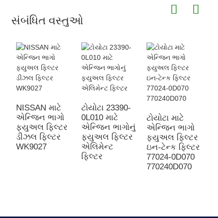
સંબંધિત વસ્તુઓ
NISSAN માટે
ટોયોટા 23390-
એન્જિન ભાગો
0L010 માટે
ટોયોટા માટે
ટ
ફ્યુઅલ ફિલ્ટર
એન્જિન ભાગોનું
એન્જિન ભાગો
6
ડીઝલ ફિલ્ટર
ફ્યુઅલ ફિલ્ટર
ફ્યુઅલ ફિલ્ટર
2
WK9027
એલિમેન્ટ
ઇન-ટેન્ક ફિલ્ટર
મ
ફિલ્ટર
77024-0D070
ભ
770240D070
ફ
ફ