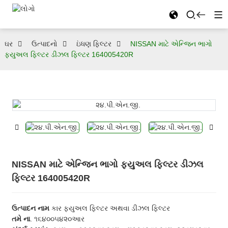
ઘર
ઉત્પાદનો
ઇંધણ ફિલ્ટર
NISSAN માટે એન્જિન ભાગો
ફ્યુઅલ ફિલ્ટર ડીઝલ ફિલ્ટર 164005420R
NISSAN માટે એન્જિન ભાગો ફ્યુઅલ ફિલ્ટર ડીઝલ
ફિલ્ટર 164005420R
ઉત્પાદન નામ
કાર ફ્યુઅલ ફિલ્ટર અથવા ડીઝલ ફિલ્ટર
તમે ના
. ૧૬૪૦૦૫૪૨૦આર