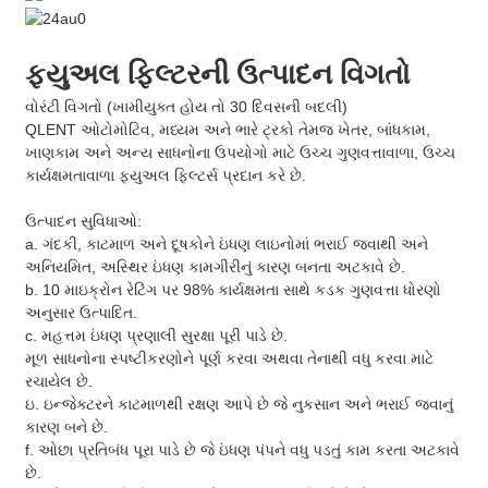
ફ્યુઅલ ફિલ્ટરની ઉત્પાદન વિગતો
વોરંટી વિગતો (ખામીયુક્ત હોય તો 30 દિવસની બદલી)
QLENT ઓટોમોટિવ, મધ્યમ અને ભારે ટ્રકો તેમજ ખેતર, બાંધકામ,
ખાણકામ અને અન્ય સાધનોના ઉપયોગો માટે ઉચ્ચ ગુણવત્તાવાળા, ઉચ્ચ
કાર્યક્ષમતાવાળા ફ્યુઅલ ફિલ્ટર્સ પ્રદાન કરે છે.
ઉત્પાદન સુવિધાઓ:
a. ગંદકી, કાટમાળ અને દૂષકોને ઇંધણ લાઇનોમાં ભરાઈ જવાથી અને
અનિયમિત, અસ્થિર ઇંધણ કામગીરીનું કારણ બનતા અટકાવે છે.
b. 10 માઇક્રોન રેટિંગ પર 98% કાર્યક્ષમતા સાથે કડક ગુણવત્તા ધોરણો
અનુસાર ઉત્પાદિત.
c. મહત્તમ ઇંધણ પ્રણાલી સુરક્ષા પૂરી પાડે છે.
મૂળ સાધનોના સ્પષ્ટીકરણોને પૂર્ણ કરવા અથવા તેનાથી વધુ કરવા માટે
રચાયેલ છે.
ઇ. ઇન્જેક્ટરને કાટમાળથી રક્ષણ આપે છે જે નુકસાન અને ભરાઈ જવાનું
કારણ બને છે.
f. ઓછા પ્રતિબંધ પૂરા પાડે છે જે ઇંધણ પંપને વધુ પડતું કામ કરતા અટકાવે
છે.