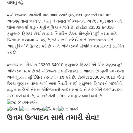
ચાલતું રહે.
એન્જિનના ભાગોની વાત આવે ત્યારે ફ્યુઅલ ફિલ્ટરને ઘણીવાર
●
અવગણવામાં આવે છે, પરંતુ તે તમારા એન્જિનના એકંદર પ્રદર્શન અને
લાંબા ગાળામાં મહત્વપૂર્ણ ભૂમિકા ભજવે છે. ટોયોટા 23303-64010
ફ્યુઅલ ફિલ્ટર ટોયોટા દ્વારા નિર્ધારિત ઉચ્ચ ધોરણોને પૂર્ણ કરવા માટે
ડિઝાઇન કરવામાં આવ્યું છે, જે ખાતરી કરે છે કે તે અસરકારક રીતે
અશુદ્ધિઓને ફિલ્ટર કરે છે અને એન્જિનને સંભવિત નુકસાનથી સુરક્ષિત
કરે છે.
સારાંશમાં, ટોયોટા 23303-64010 ફ્યુઅલ ફિલ્ટર એ એક મહત્વપૂર્ણ
●
એન્જિન ઘટક છે જે એન્જિનમાં પહોંચાડવામાં આવતા ઇંધણની સ્વચ્છતા
અને શુદ્ધતા સુનિશ્ચિત કરવામાં મદદ કરે છે. ટોયોટા 23303-64010 જેવા
ઉચ્ચ-ગુણવત્તાવાળા ભાગો સાથે નિયમિતપણે ફ્યુઅલ ફિલ્ટરને બદલીને,
વાહન માલિકો તેમના એન્જિનની કાર્યક્ષમતા અને કામગીરી જાળવવામાં
મદદ કરી શકે છે, આખરે તેની સર્વિસ લાઇફ લંબાવી શકે છે.
ઉત્તમ ઉત્પાદન સાથે તમારી સેવા!