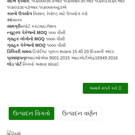
સંદર્ભ ક્રમાંક.
૧૬૪૦૦૦૭૯૭આર ૧૬૪૦૦૪૯૭૬આર ૧૬૪૦૩૩૬૪૬આર
૧૬૪૦૩૩૯૫૭આર ૧૬૪૦૦૦ક્યુ૩એ
કારનો ઉપયોગ
નિસાન, રેનોલ્ટ માટે ઉપયોગ કરો
કદ
માનક
સામગ્રી
સપોર્ટ કસ્ટમાઇઝેશન
ન્યુટ્રલ પેકેજનો MOQ
૫૦૦ પીસી
ગ્રાહક લોગોનો MOQ
૧૦૦૦ પીસી
ગ્રાહક પેકેજનો MOQ
૧૦૦૦ પીસી
ડિલિવરી સમય
ડિપોઝિટ પ્રાપ્ત થયાના 15 થી 20 દિવસની અંદર.
પ્રમાણપત્ર
આઇઓએસ 9001:2015 આઇએટીએફ16949:2016
લોડ પોર્ટ
નિંગબો અથવા શાંઘાઈ
અમારો સંપર્ક કરો
ઉત્પાદન વિગતો
ઉત્પાદન વર્ણન