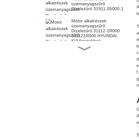
G
üzemanyagszűrő
A
Dízelszűrő 31911-05000-1
t
Motor alkatrészek
üzemanyagszűrő
T
Dízelszűrő 31112-1R000
a
311121R000 HYUNDAI,
é
KIA típusokhoz
b
Motor alkatrészek
c
üzemanyagszűrő
elemszűrő Toyota 23390-
d
0L070-hez
e
f
Motor alkatrészek
g
üzemanyagszűrő
elemszűrő Toyota 23390-
n
0L010-hez
Motor alkatrészek
üzemanyagszűrő
G
Dízelszűrő Toyota 23303-
64010 2330364010-hez
A
e
Motor üzemanyagszűrő
Olajszűrő felcsavarható
T
26300-02502