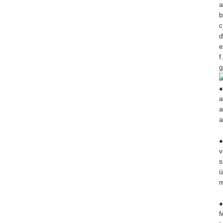
a
b
c
d
e
f
g
●
a
a
a
●
v
s
ü
m
●
f