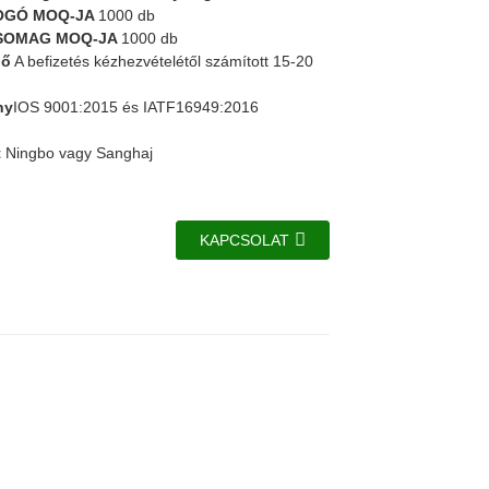
OGÓ MOQ-JA
1000 db
SOMAG MOQ-JA
1000 db
dő
A befizetés kézhezvételétől számított 15-20
.
ny
IOS 9001:2015 és IATF16949:2016
t
Ningbo vagy Sanghaj
KAPCSOLAT