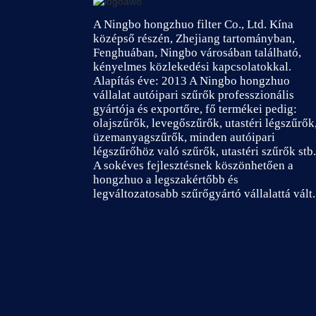
A Ningbo hongzhuo filter Co., Ltd. Kína
középső részén, Zhejiang tartományban,
Fenghuában, Ningbo városában található,
kényelmes közlekedési kapcsolatokkal.
Alapítás éve: 2013 A Ningbo hongzhuo
vállalat autóipari szűrők professzionális
gyártója és exportőre, fő termékei pedig:
olajszűrők, levegőszűrők, utastéri légszűrők
üzemanyagszűrők, minden autóipari
légszűrőhöz való szűrők, utastéri szűrők stb.
A sokéves fejlesztésnek köszönhetően a
hongzhuo a legszakértőbb és
legváltozatosabb szűrőgyártó vállalattá vált.