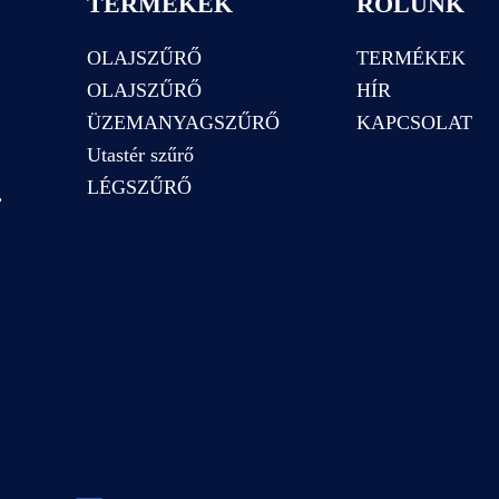
TERMÉKEK
RÓLUNK
OLAJSZŰRŐ
TERMÉKEK
OLAJSZŰRŐ
HÍR
ÜZEMANYAGSZŰRŐ
KAPCSOLAT
Utastér szűrő
LÉGSZŰRŐ
,