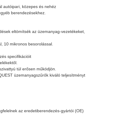
 autóipari, közepes és nehéz
s egyéb berendezésekhez.
dések eltömítsék az üzemanyag-vezetékeket,
l, 10 mikronos besorolással.
és specifikációit
lékektől.
zivattyú túl erősen működjön.
CARQUEST üzemanyagszűrők kiváló teljesítményt
gfelelnek az eredetiberendezés-gyártói (OE)