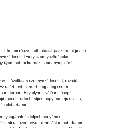
 fontos része. Létfontosságú szerepet játszik
ennyeződéseket vagy szennyeződéseket,
gy ilyen motoralkatrész üzemanyagszűrő,
n eltávolítsa a szennyeződéseket, rozsdát
Ez azért fontos, mert még a legkisebb
a motorban. Egy olyan kiváló minőségű
donosok biztosíthatják, hogy motorjuk tiszta,
és élettartamát.
konyságának és teljesítményének
sökkenti az üzemanyag-áramlást a motorba és