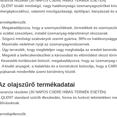
arancia részletei (30 NAPOS CSERE HIBÁS TERMÉK ESETÉN)
 QLENT kiváló minőségű, nagy hatékonyságú üzemanyagszűrőket kínál
ehergépkocsikhoz, valamint mezőgazdasági, építőipari, bányászati ​​é
ermékjellemzők:
. Megakadályozza, hogy a szennyeződések, törmelékek és szennyező
s ezáltal szeszélyes, instabil üzemanyag-teljesítményt okozzanak.
. Szigorú minőségi szabványok szerint gyártva, 98%-os hatékonyságga
. Maximális védelmet nyújt az üzemanyagrendszernek.
. Úgy tervezték, hogy megfeleljen vagy meghaladja az eredeti berendez
. Megvédi a befecskendezőket a károsodást és eltömődést okozó törme
. Kevesebb korlátozást biztosít, megakadályozva, hogy az üzemanyag-s
. A kiváló anyagok, a kialakítás és a konstrukció biztosítja, hogy a 
yújtsanak mindenféle üzemi körülmény között.
Az olajszűrő termékadatai
arancia részletei (30 NAPOS CSERE HIBÁS TERMÉK ESETÉN)
 QLENT standard szűrők illeszkedés, forma és funkció tekintetében me
lőírásoknak.
ermékjellemzők: