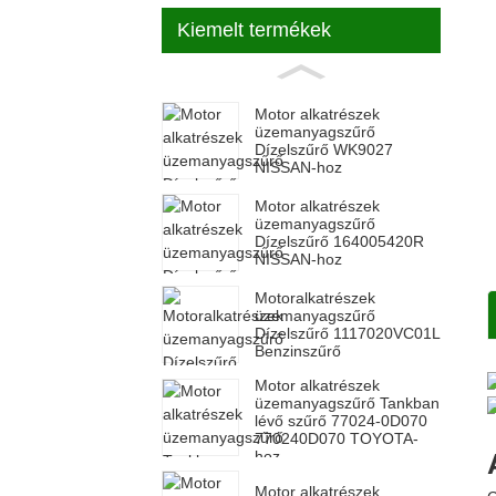
Kiemelt termékek
Motor alkatrészek
üzemanyagszűrő
Dízelszűrő WK9027
NISSAN-hoz
Motor alkatrészek
üzemanyagszűrő
Dízelszűrő 164005420R
NISSAN-hoz
Motoralkatrészek
üzemanyagszűrő
Dízelszűrő 1117020VC01L
Benzinszűrő
Motor alkatrészek
üzemanyagszűrő Tankban
lévő szűrő 77024-0D070
770240D070 TOYOTA-
hoz
Motor alkatrészek