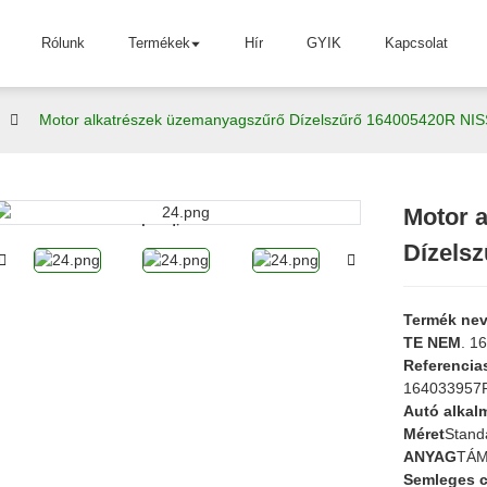
Rólunk
Termékek
Hír
GYIK
Kapcsolat
Motor alkatrészek üzemanyagszűrő Dízelszűrő 164005420R NI
Motor 
Loading...
Loading...
Dízels
Termék ne
TE NEM
. 1
Referenci
164033957
Autó alkal
Méret
Stand
ANYAG
TÁM
Semleges 