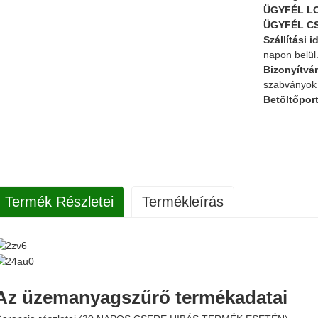
ÜGYFÉL L
ÜGYFÉL C
Szállítási i
napon belül
Bizonyítvá
szabványok
Betöltőpor
Termék Részletei
Termékleírás
Az üzemanyagszűrő termékadatai