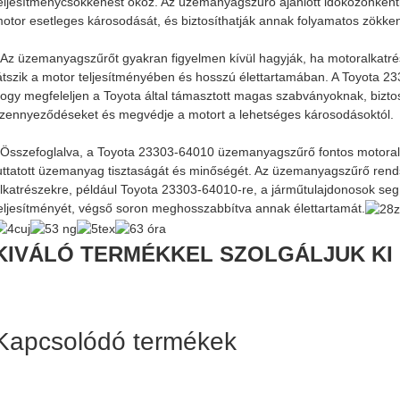
eljesítménycsökkenést okoz. Az üzemanyagszűrő ajánlott időközönkénti
otor esetleges károsodását, és biztosíthatják annak folyamatos zök
Az üzemanyagszűrőt gyakran figyelmen kívül hagyják, ha motoralkatrés
átszik a motor teljesítményében és hosszú élettartamában. A Toyota 
ogy megfeleljen a Toyota által támasztott magas szabványoknak, biztos
zennyeződéseket és megvédje a motort a lehetséges károsodásoktól.
Összefoglalva, a Toyota 23303-64010 üzemanyagszűrő fontos motoralka
uttatott üzemanyag tisztaságát és minőségét. Az üzemanyagszűrő rend
lkatrészekre, például Toyota 23303-64010-re, a járműtulajdonosok seg
eljesítményét, végső soron meghosszabbítva annak élettartamát.
KIVÁLÓ TERMÉKKEL SZOLGÁLJUK KI 
Kapcsolódó termékek