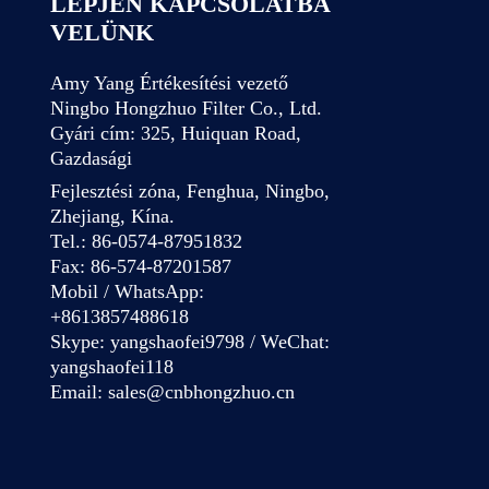
LÉPJEN KAPCSOLATBA
VELÜNK
Amy Yang Értékesítési vezető
Ningbo Hongzhuo Filter Co., Ltd.
Gyári cím: 325, Huiquan Road,
Gazdasági
Fejlesztési zóna, Fenghua, Ningbo,
Zhejiang, Kína.
Tel.: 86-0574-87951832
Fax: 86-574-87201587
Mobil / WhatsApp:
+8613857488618
Skype: yangshaofei9798 / WeChat:
yangshaofei118
Email:
sales@cnbhongzhuo.cn