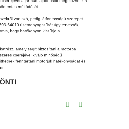
 cseréjével a járműtulajdonosok megelőzhetik a
kenőmentes működését.
zekről van szó, pedig létfontosságú szerepet
23303-64010 üzemanyagszűrőt úgy tervezték,
ítva, hogy hatékonyan kiszűrje a
trész, amely segít biztosítani a motorba
szeres cseréjével kiváló minőségű
íthetnek fenntartani motorjuk hatékonyságát és
ÖNT!