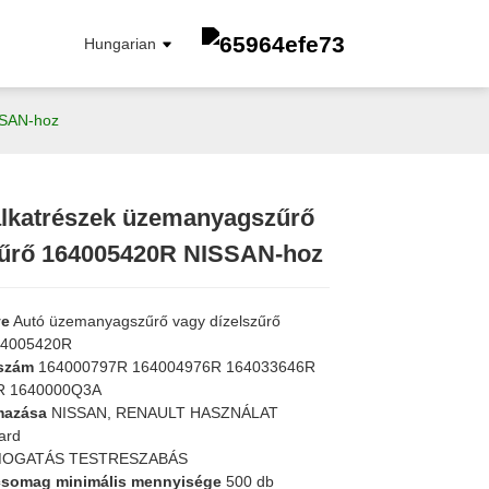
Hungarian
SSAN-hoz
alkatrészek üzemanyagszűrő
Loading...
Loading...
zűrő 164005420R NISSAN-hoz
ÜZEMANYAGSZŰRŐ
OLAJSZŰRŐ
OLAJSZŰRŐ
ve
Autó üzemanyagszűrő vagy dízelszűrő
Utastér Szűrő
64005420R
LÉGSZŰRŐ
aszám
164000797R 164004976R 164033646R
R 1640000Q3A
mazása
NISSAN, RENAULT HASZNÁLAT
ard
OGATÁS TESTRESZABÁS
csomag minimális mennyisége
500 db