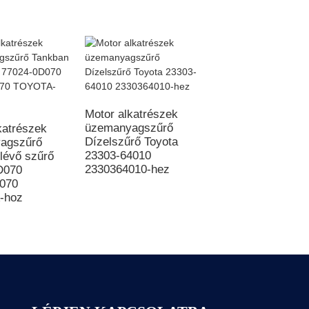
Motor alkatrészek
Motoralkatrészek
üzemanyagszűrő
üzemanyagszűrő
katrészek
Dízelszűrő Toyota
Dízelszűrő
agszűrő
23303-64010
1117020VC01L
lévő szűrő
2330364010-hez
Benzinszűrő
D070
070
-hoz