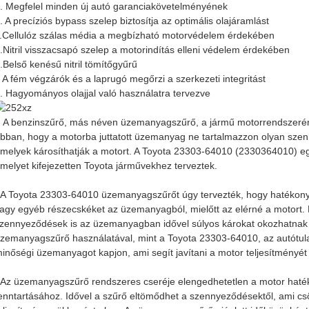
. Megfelel minden új autó garanciakövetelményének
. A precíziós bypass szelep biztosítja az optimális olajáramlást
.Cellulóz szálas média a megbízható motorvédelem érdekében
.Nitril visszacsapó szelep a motorindítás elleni védelem érdekében
.Belső kenésű nitril tömítőgyűrű
. A fém végzárók és a laprugó megőrzi a szerkezeti integritást
. Hagyományos olajjal való használatra tervezve
A benzinszűrő, más néven üzemanyagszűrő, a jármű motorrendszerének
bban, hogy a motorba juttatott üzemanyag ne tartalmazzon olyan sz
melyek károsíthatják a motort. A Toyota 23303-64010 (2330364010) e
melyet kifejezetten Toyota járművekhez terveztek.
A Toyota 23303-64010 üzemanyagszűrőt úgy tervezték, hogy hatékonya
agy egyéb részecskéket az üzemanyagból, mielőtt az elérné a motort. 
zennyeződések is az üzemanyagban idővel súlyos károkat okozhatnak 
zemanyagszűrő használatával, mint a Toyota 23303-64010, az autótulaj
inőségi üzemanyagot kapjon, ami segít javítani a motor teljesítményét 
Az üzemanyagszűrő rendszeres cseréje elengedhetetlen a motor haté
enntartásához. Idővel a szűrő eltömődhet a szennyeződésektől, ami c