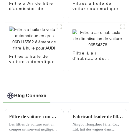
Filtre à Air de filtre
Filtres à huile de
d'admission de
voiture automatique
pièces de moteur
en gros 03c 115 562
OEM 1109130P3030
élément de filtre à
pour JAC Shuailing
huile 03C115562 pour
T6 2.0
VAG
Filtre à air
Filtres à huile de
d'habitacle de
voiture automatique
climatisation de
en gros 06D115562
voiture 96554378
élément de filtre à
huile pour AUDI
Blog Connexe
Filtre de voiture : un moyen rentable d'améliorer les performances du moteur
Fabricant leader de filtres automobiles--Ningbo Hongzhuo
Les filtres de voiture sont un
Ningbo Hongzhuo Filter Co.,
composant souvent négligé
Ltd. fait des vagues dans