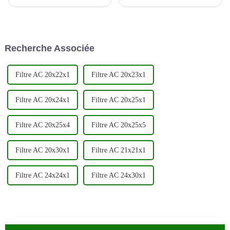
mais essentiel du moteur d'un
l'industrie automobile en tant
véhicule. Ces filtres sont
que principal producteur et
conçus pour éliminer les
exportateur de filtres
contaminants de l'air et du
automobiles de haute qualité.
carburant avant qu'ils ne
En mettant fortement l'accent
Recherche Associée
puissent pénétrer dans le
sur l'innovation et la qualité,...
moteur, permettant ainsi...
Filtre AC 20x22x1
Filtre AC 20x23x1
Filtre AC 20x24x1
Filtre AC 20x25x1
Filtre AC 20x25x4
Filtre AC 20x25x5
Filtre AC 20x30x1
Filtre AC 21x21x1
Filtre AC 24x24x1
Filtre AC 24x30x1