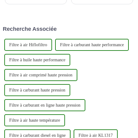
d'avion peut contenir une
mais essentiel du moteur d'un
variété de contaminants en
véhicule. Ces filtres sont
suspension dans l'air, et par
conçus pour éliminer les
conséquent, de nombreuses
contaminants de l'air et du
compagnies aériennes prennent
carburant avant qu'ils ne
Recherche Associée
désormais des mesures pour
puissent pénétrer dans le
améliorer la qualité de leur
moteur, permettant ainsi...
cabine...
Filtre à air Hiflofiltro
Filtre à carburant haute performance
Filtre à huile haute performance
Filtre à air comprimé haute pression
Filtre à carburant haute pression
Filtre à carburant en ligne haute pression
Filtre à air haute température
Filtre à carburant diesel en ligne
Filtre à air KL1317