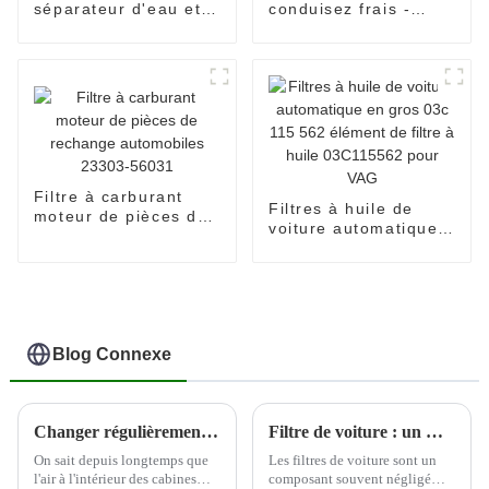
séparateur d'eau et
conduisez frais -
d'huile diesel, filtre à
Filtre à air
carburant 1R0749
d'habitacle de voiture
1R-0749
87139-06050
Filtre à carburant
Filtres à huile de
moteur de pièces de
voiture automatique
rechange
en gros 03c 115 562
automobiles 23303-
élément de filtre à
56031
huile 03C115562 pour
VAG
Blog Connexe
Changer régulièrement les filtres à air de la cabine peut aider à protéger la santé du conducteur
Filtre de voiture : un moyen rentable d'améliorer les performances du moteur
On sait depuis longtemps que
Les filtres de voiture sont un
l'air à l'intérieur des cabines
composant souvent négligé